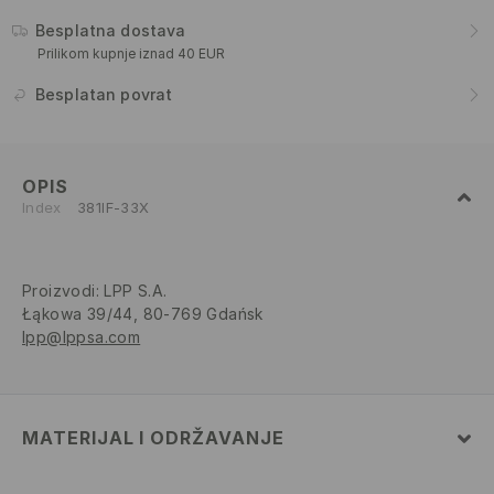
Besplatna dostava
Prilikom kupnje iznad 40 EUR
Besplatan povrat
OPIS
Index
381IF-33X
Proizvodi
:
LPP S.A.
Łąkowa 39/44, 80-769 Gdańsk
lpp@lppsa.com
MATERIJAL I ODRŽAVANJE