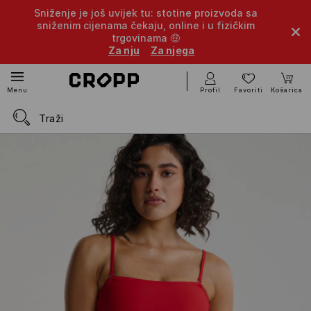
Sniženje je još uvijek tu: stotine proizvoda sa
sniženim cijenama čekaju, online i u fizičkim
trgovinama 🤑
Za nju
Za njega
Profil
Favoriti
Košarica
Menu