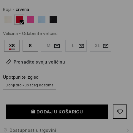
Boja
-
crvena
Veličina
-
Odaberite veličinu
XS
S
M
L
XL
Pronađite svoju veličinu
Upotpunite izgled
Donji dio kupaćeg kostima
DODAJ U KOŠARICU
Dostupnost u trgovini