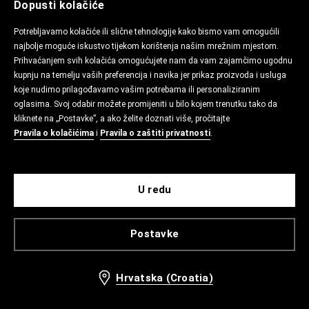
Dopusti kolačiće
Potrebljavamo kolačiće ili slične tehnologije kako bismo vam omogućili
najbolje moguće iskustvo tijekom korištenja našim mrežnim mjestom.
Prihvaćanjem svih kolačića omogućujete nam da vam zajamčimo ugodnu
kupnju na temelju vaših preferencija i navika jer prikaz proizvoda i usluga
koje nudimo prilagođavamo vašim potrebama ili personaliziranim
oglasima. Svoj odabir možete promijeniti u bilo kojem trenutku tako da
kliknete na „Postavke”, a ako želite doznati više, pročitajte
Pravila o kolačićima
i
Pravila o zaštiti privatnosti
.
U redu
Postavke
Hrvatska (Croatia)