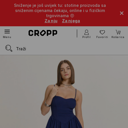
Sniženje je još uvijek tu: stotine proizvoda sa
sniženim cijenama čekaju, online i u fizičkim
trgovinama 🤑
Za nju
Za njega
Profil
Favoriti
Košarica
Menu