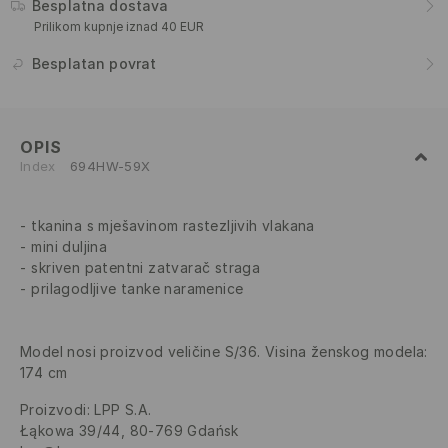
Besplatna dostava
Prilikom kupnje iznad 40 EUR
Besplatan povrat
OPIS
Index
694HW-59X
tkanina s mješavinom rastezljivih vlakana
mini duljina
skriven patentni zatvarač straga
prilagodljive tanke naramenice
Model nosi proizvod veličine S/36. Visina ženskog modela:
174 cm
Proizvodi
:
LPP S.A.
Łąkowa 39/44, 80-769 Gdańsk