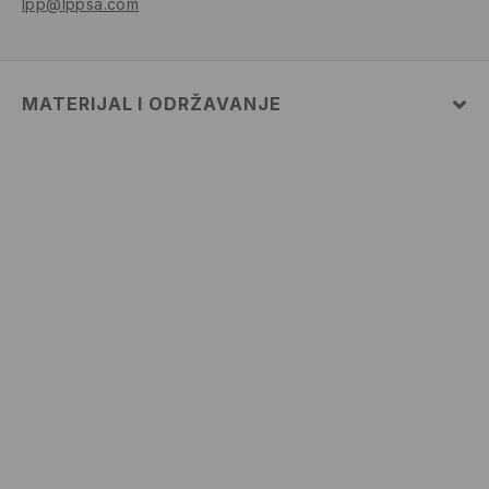
lpp@lppsa.com
MATERIJAL I ODRŽAVANJE
PRVA TKANINA
:
96% POLIAMIDNO VLAKNO, 4%
ELASTANSKO VLAKNO