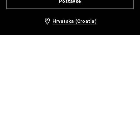
Postavke
Hrvatska (Croatia)
Odabrani su i drugi kupci