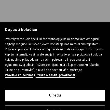
Dopusti kolačiće
Potrebljavamo kolačiće ili slične tehnologije kako bismo vam omogućili
najbolje moguće iskustvo tijekom korištenja našim mrežnim mjestom.
Prihvaćanjem svih kolačića omogućujete nam da vam zajamčimo ugodnu
kupnju na temelju vaših preferencija i navika jer prikaz proizvoda i usluga
koje nudimo prilagođavamo vašim potrebama ili personaliziranim
oglasima. Svoj odabir možete promijeniti u bilo kojem trenutku tako da
kliknete na „Postavke”, a ako želite doznati više, pročitajte
Pravila o kolačićima
i
Pravila o zaštiti privatnosti
.
U redu