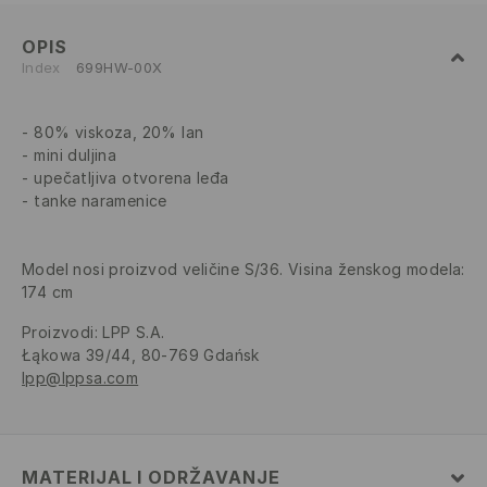
OPIS
Index
699HW-00X
80% viskoza, 20% lan
mini duljina
upečatljiva otvorena leđa
tanke naramenice
Model nosi proizvod veličine S/36. Visina ženskog modela:
174 cm
Proizvodi
:
LPP S.A.
Łąkowa 39/44, 80-769 Gdańsk
lpp@lppsa.com
MATERIJAL I ODRŽAVANJE