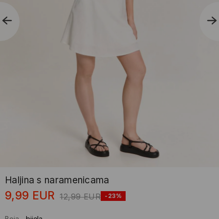
Haljina s naramenicama
9,99
EUR
12,99
EUR
-23%
Boja
-
bijela