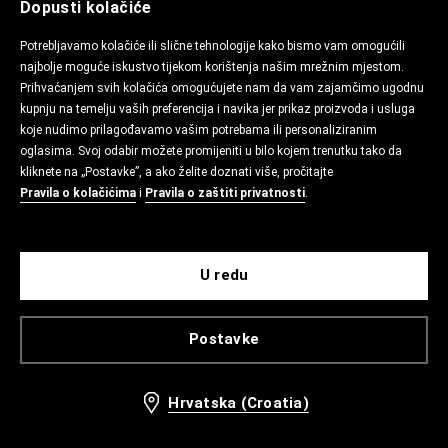
Dopusti kolačiće
Potrebljavamo kolačiće ili slične tehnologije kako bismo vam omogućili
najbolje moguće iskustvo tijekom korištenja našim mrežnim mjestom.
Prihvaćanjem svih kolačića omogućujete nam da vam zajamčimo ugodnu
kupnju na temelju vaših preferencija i navika jer prikaz proizvoda i usluga
koje nudimo prilagođavamo vašim potrebama ili personaliziranim
oglasima. Svoj odabir možete promijeniti u bilo kojem trenutku tako da
kliknete na „Postavke”, a ako želite doznati više, pročitajte
Pravila o kolačićima
i
Pravila o zaštiti privatnosti
.
U redu
Postavke
Hrvatska (Croatia)