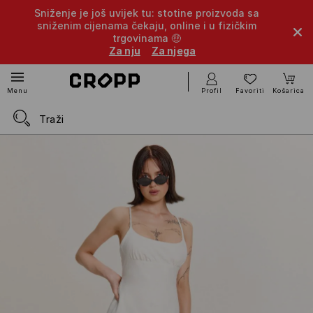
Sniženje je još uvijek tu: stotine proizvoda sa
sniženim cijenama čekaju, online i u fizičkim
trgovinama 🤑
Za nju
Za njega
Profil
Favoriti
Košarica
Menu