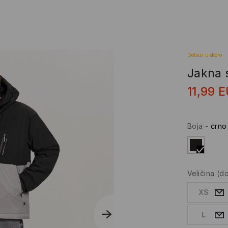
Dolazi uskoro
Jakna 
11,99
E
Boja
-
crno
Veličina
(d
XS
L