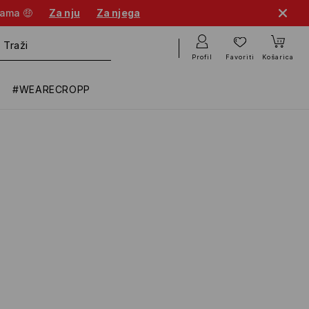
nama 🤑
Za nju
Za njega
Profil
Favoriti
Košarica
#WEARECROPP