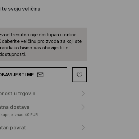
te svoju veličinu
zvod trenutno nije dostupan u online
 Odaberite veličinu proizvoda za koji ste
irani kako bismo vas obavijestili o
dostupnosti.
OBAVIJESTI ME
nost u trgovini
atna dostava
m kupnje iznad 40 EUR
atan povrat