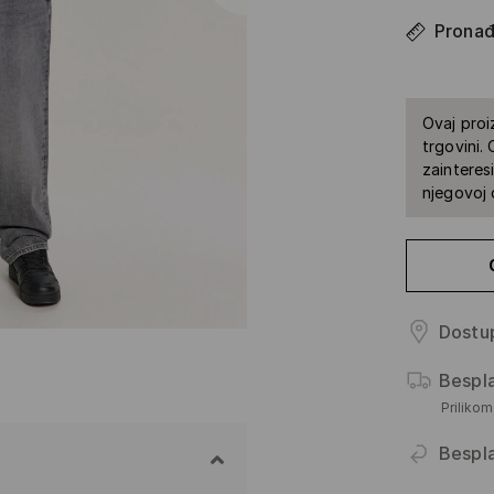
Pronađi
Ovaj proi
trgovini.
zainteres
njegovoj 
Dostup
Bespl
Priliko
Bespl