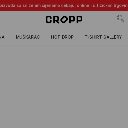
proizvoda sa sniženim cijenama čekaju, online i u fizičkim trgovi
NA
MUŠKARAC
HOT DROP
T-SHIRT GALLERY