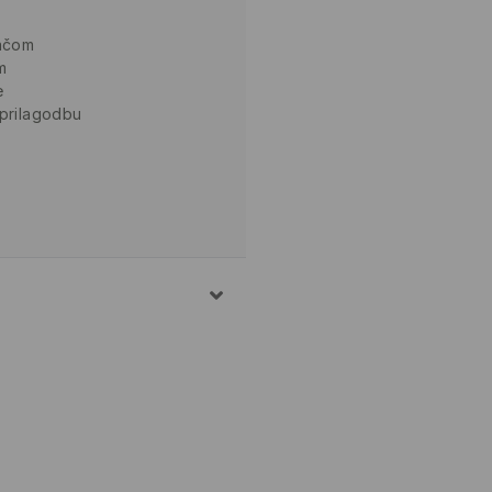
jačom
m
e
 prilagodbu
SKO VLAKNO
SKO VLAKNO
ERSKO VLAKNO