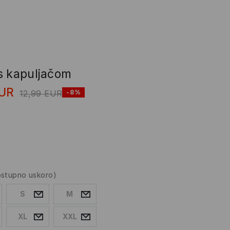
s kapuljačom
UR
12,99
EUR
-8%
ostupno uskoro)
S
M
XL
XXL