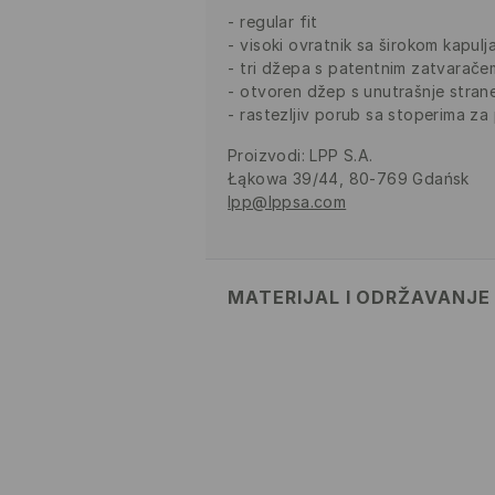
regular fit
visoki ovratnik sa širokom kapul
tri džepa s patentnim zatvarače
otvoren džep s unutrašnje stran
rastezljiv porub sa stoperima za
Proizvodi
:
LPP S.A.
Łąkowa 39/44, 80-769 Gdańsk
lpp@lppsa.com
MATERIJAL I ODRŽAVANJE
PRVA TKANINA
:
100% POLIESTER
ISPUNJAVANJE
:
100% POLIESTER
PRVA PODSTAVA
:
100% POLIEST
ZABRANJENO BIJELJENJE