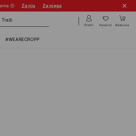
nama 🤑
Za nju
Za njega
Profil
Favoriti
Košarica
#WEARECROPP