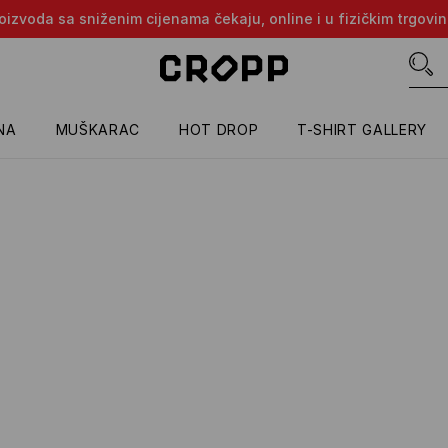
proizvoda sa sniženim cijenama čekaju, online i u fizičkim trgovi
NA
MUŠKARAC
HOT DROP
T-SHIRT GALLERY