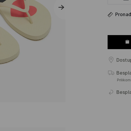
Pronađi
Dostup
Bespl
Priliko
Bespl