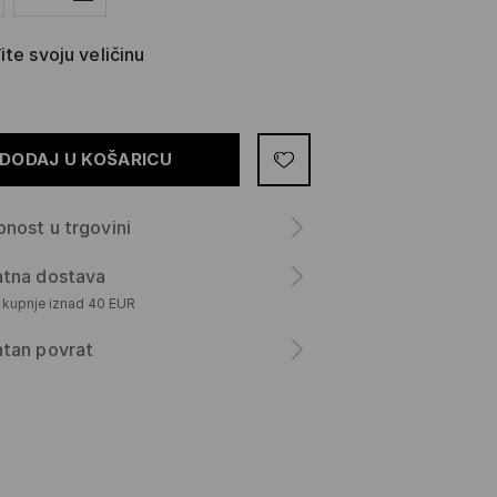
te svoju veličinu
DODAJ U KOŠARICU
nost u trgovini
atna dostava
m kupnje iznad 40 EUR
atan povrat