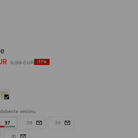
ke
UR
5,99
EUR
-17%
daberite veličinu
37
38
39
41