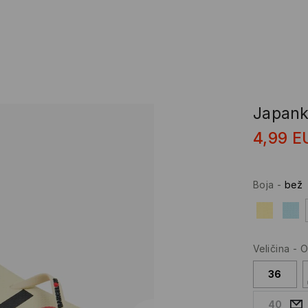
Japan
4,99
E
Boja
-
bež
Veličina
-
O
36
40