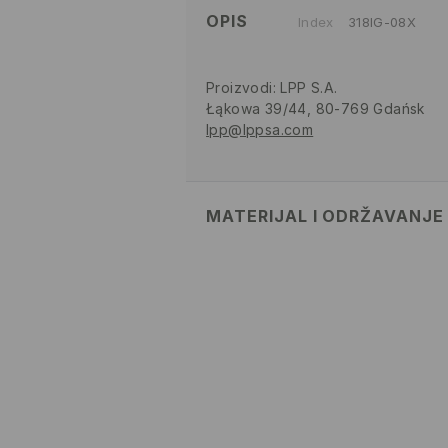
OPIS
Index
318IG-08X
Proizvodi
:
LPP S.A.
Łąkowa 39/44, 80-769 Gdańsk
lpp@lppsa.com
MATERIJAL I ODRŽAVANJE
GORNJI DIO
:
100% EVA
ULOŽAK
:
100% EVA
ĐON
:
100% EVA