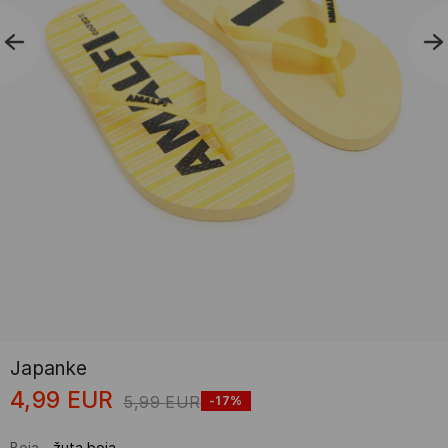
Japanke
4,99
EUR
5,99
EUR
-17%
Boja
-
žuta boja