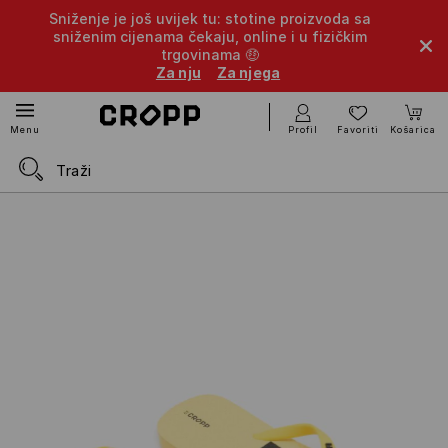
Sniženje je još uvijek tu: stotine proizvoda sa
sniženim cijenama čekaju, online i u fizičkim
trgovinama 🤑
Za nju
Za njega
Profil
Favoriti
Košarica
Menu