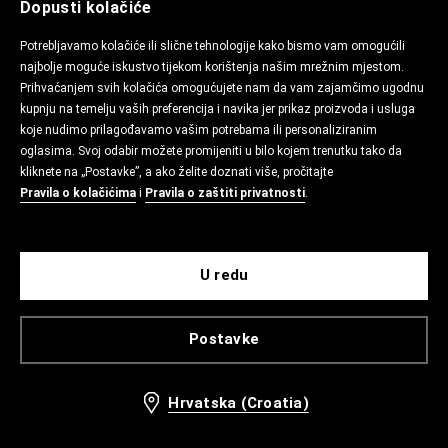
Dopusti kolačiće
Potrebljavamo kolačiće ili slične tehnologije kako bismo vam omogućili
najbolje moguće iskustvo tijekom korištenja našim mrežnim mjestom.
Prihvaćanjem svih kolačića omogućujete nam da vam zajamčimo ugodnu
kupnju na temelju vaših preferencija i navika jer prikaz proizvoda i usluga
koje nudimo prilagođavamo vašim potrebama ili personaliziranim
oglasima. Svoj odabir možete promijeniti u bilo kojem trenutku tako da
kliknete na „Postavke”, a ako želite doznati više, pročitajte
Pravila o kolačićima
i
Pravila o zaštiti privatnosti
.
U redu
Postavke
Hrvatska (Croatia)