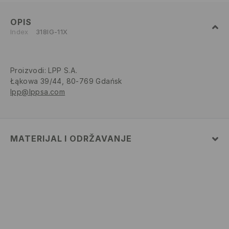
OPIS
Index
318IG-11X
Proizvodi
:
LPP S.A.
Łąkowa 39/44, 80-769 Gdańsk
lpp@lppsa.com
MATERIJAL I ODRŽAVANJE
GORNJI DIO
:
100% EVA
ULOŽAK
:
100% EVA
ĐON
:
100% EVA