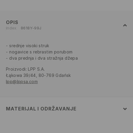
OPIS
Index
8618Y-99J
srednje visoki struk
nogavice s rebrastim porubom
dva prednja i dva stražnja džepa
Proizvodi
:
LPP S.A.
Łąkowa 39/44, 80-769 Gdańsk
lpp@lppsa.com
MATERIJAL I ODRŽAVANJE
PRVA TKANINA
:
89% PAMUK, 10% POLIESTERSKO