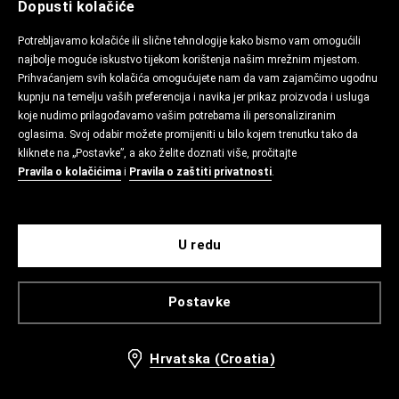
Dopusti kolačiće
Potrebljavamo kolačiće ili slične tehnologije kako bismo vam omogućili
najbolje moguće iskustvo tijekom korištenja našim mrežnim mjestom.
Prihvaćanjem svih kolačića omogućujete nam da vam zajamčimo ugodnu
kupnju na temelju vaših preferencija i navika jer prikaz proizvoda i usluga
koje nudimo prilagođavamo vašim potrebama ili personaliziranim
oglasima. Svoj odabir možete promijeniti u bilo kojem trenutku tako da
kliknete na „Postavke”, a ako želite doznati više, pročitajte
Pravila o kolačićima
i
Pravila o zaštiti privatnosti
.
U redu
Postavke
Hrvatska (Croatia)