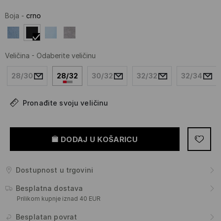
Boja
-
crno
Veličina
-
Odaberite veličinu
28/30
28/32
30/32
32/32
32/34
Pronađite svoju veličinu
DODAJ U KOŠARICU
Dostupnost u trgovini
Besplatna dostava
Prilikom kupnje iznad 40 EUR
Besplatan povrat