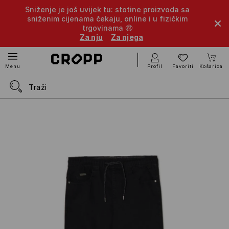
Sniženje je još uvijek tu: stotine proizvoda sa
sniženim cijenama čekaju, online i u fizičkim
trgovinama 🤑
Za nju
Za njega
Profil
Favoriti
Košarica
Menu