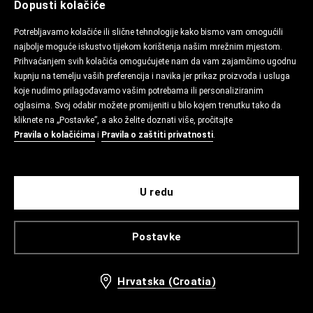
Dopusti kolačiće
Potrebljavamo kolačiće ili slične tehnologije kako bismo vam omogućili
najbolje moguće iskustvo tijekom korištenja našim mrežnim mjestom.
Prihvaćanjem svih kolačića omogućujete nam da vam zajamčimo ugodnu
kupnju na temelju vaših preferencija i navika jer prikaz proizvoda i usluga
koje nudimo prilagođavamo vašim potrebama ili personaliziranim
oglasima. Svoj odabir možete promijeniti u bilo kojem trenutku tako da
kliknete na „Postavke”, a ako želite doznati više, pročitajte
Pravila o kolačićima
i
Pravila o zaštiti privatnosti
.
U redu
Postavke
Hrvatska (Croatia)