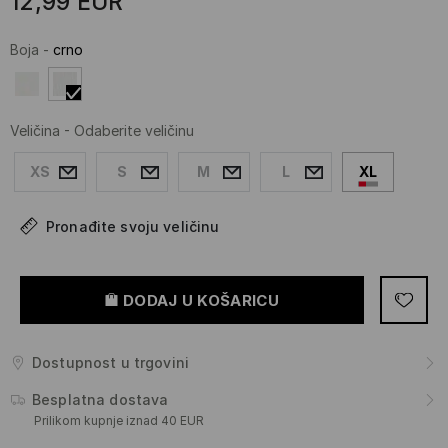
12,99
EUR
Boja
-
crno
Veličina
-
Odaberite veličinu
XS
S
M
L
XL
Pronađite svoju veličinu
DODAJ U KOŠARICU
Dostupnost u trgovini
Besplatna dostava
Prilikom kupnje iznad 40 EUR