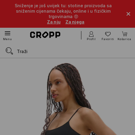
Sniženje je još uvijek tu: stotine proizvoda sa
sniženim cijenama čekaju, online i u fizičkim
trgovinama 🤑
Za nju
Za njega
Profil
Favoriti
Košarica
Menu