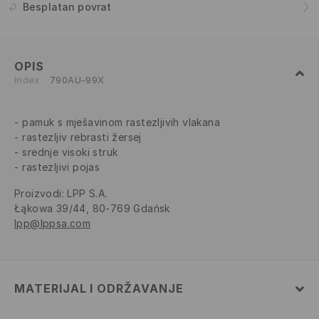
Besplatan povrat
OPIS
Index
790AU-99X
pamuk s mješavinom rastezljivih vlakana
rastezljiv rebrasti žersej
srednje visoki struk
rastezljivi pojas
Proizvodi
:
LPP S.A.
Łąkowa 39/44, 80-769 Gdańsk
lpp@lppsa.com
MATERIJAL I ODRŽAVANJE