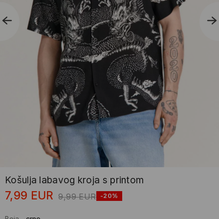
Košulja labavog kroja s printom
7,99
EUR
9,99
EUR
-20%
Boja
-
crno