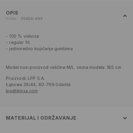
OPIS
Index
256DE-99X
100 % viskoza
regular fit
jednoredno kopčanje gumbima
Model nosi proizvod veličine M/L. visina modela: 185 cm
Proizvodi
:
LPP S.A.
Łąkowa 39/44, 80-769 Gdańsk
lpp@lppsa.com
MATERIJAL I ODRŽAVANJE