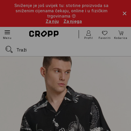
Sniženje je još uvijek tu: stotine proizvoda sa
sniženim cijenama čekaju, online i u fizičkim
trgovinama 🤑
Za nju
Za njega
Profil
Favoriti
Košarica
Menu