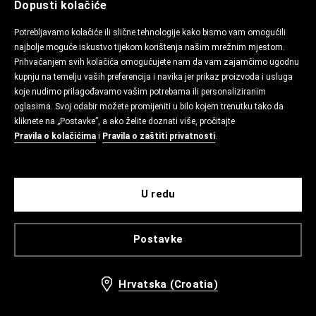
Dopusti kolačiće
Potrebljavamo kolačiće ili slične tehnologije kako bismo vam omogućili
najbolje moguće iskustvo tijekom korištenja našim mrežnim mjestom.
Prihvaćanjem svih kolačića omogućujete nam da vam zajamčimo ugodnu
kupnju na temelju vaših preferencija i navika jer prikaz proizvoda i usluga
koje nudimo prilagođavamo vašim potrebama ili personaliziranim
oglasima. Svoj odabir možete promijeniti u bilo kojem trenutku tako da
kliknete na „Postavke”, a ako želite doznati više, pročitajte
Pravila o kolačićima
i
Pravila o zaštiti privatnosti
.
U redu
Postavke
Hrvatska (Croatia)