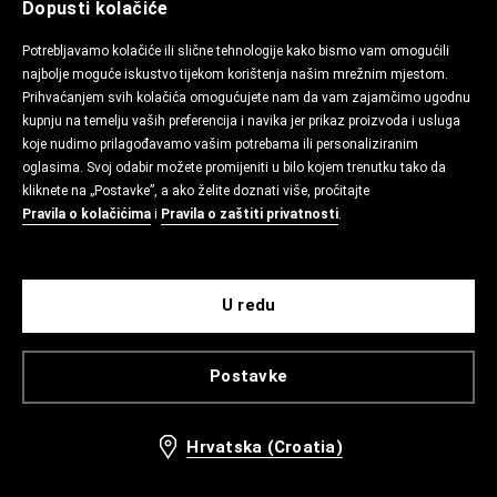
Dopusti kolačiće
Potrebljavamo kolačiće ili slične tehnologije kako bismo vam omogućili
najbolje moguće iskustvo tijekom korištenja našim mrežnim mjestom.
Prihvaćanjem svih kolačića omogućujete nam da vam zajamčimo ugodnu
kupnju na temelju vaših preferencija i navika jer prikaz proizvoda i usluga
koje nudimo prilagođavamo vašim potrebama ili personaliziranim
oglasima. Svoj odabir možete promijeniti u bilo kojem trenutku tako da
kliknete na „Postavke”, a ako želite doznati više, pročitajte
Pravila o kolačićima
i
Pravila o zaštiti privatnosti
.
U redu
Postavke
Hrvatska (Croatia)