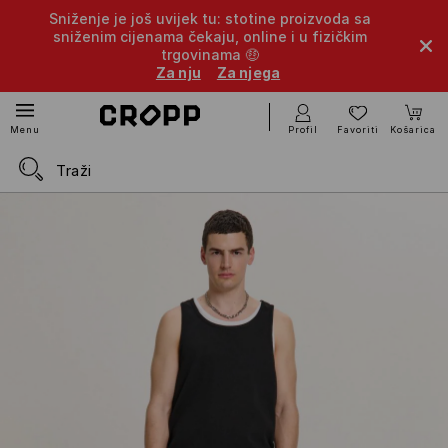
Sniženje je još uvijek tu: stotine proizvoda sa
sniženim cijenama čekaju, online i u fizičkim
trgovinama 🤑
Za nju
Za njega
Profil
Favoriti
Košarica
Menu