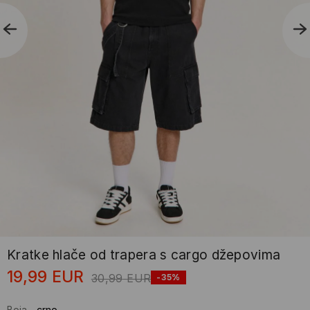
Kratke hlače od trapera s cargo džepovima
19,99
EUR
30,99
EUR
-35%
Boja
-
crno