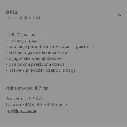
OPIS
Index
613HX-99J
100 % pamuk
rastezljivi pojas
kopčanje patentnim zatvaračem i gumbom
kratke nogavice ležerna kroja
dijagonalni prednji džepovi
dva bočna preklopna džepa
našiveni preklopni džepovi straga
visina modela: 187 cm
Proizvodi
:
LPP S.A.
Łąkowa 39/44, 80-769 Gdańsk
lpp@lppsa.com