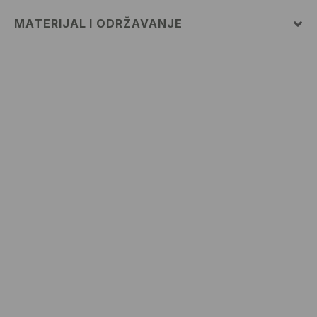
MATERIJAL I ODRŽAVANJE
PRVA TKANINA
:
100% PAMUK