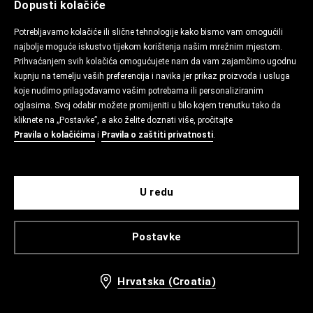
Dopusti kolačiće
Potrebljavamo kolačiće ili slične tehnologije kako bismo vam omogućili
najbolje moguće iskustvo tijekom korištenja našim mrežnim mjestom.
Prihvaćanjem svih kolačića omogućujete nam da vam zajamčimo ugodnu
kupnju na temelju vaših preferencija i navika jer prikaz proizvoda i usluga
koje nudimo prilagođavamo vašim potrebama ili personaliziranim
oglasima. Svoj odabir možete promijeniti u bilo kojem trenutku tako da
kliknete na „Postavke”, a ako želite doznati više, pročitajte
Pravila o kolačićima
i
Pravila o zaštiti privatnosti
.
U redu
Postavke
Hrvatska (Croatia)