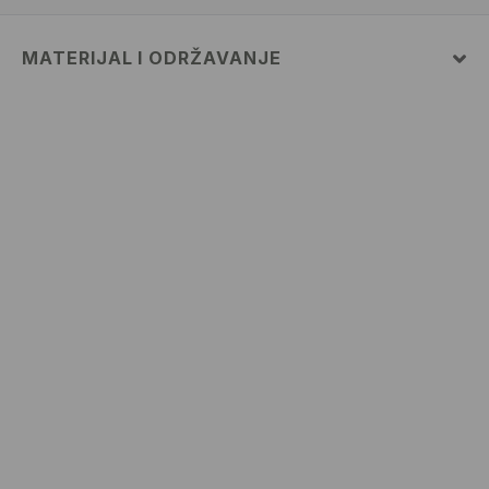
MATERIJAL I ODRŽAVANJE
Materijal I
:
100% PAMUK
MAKSIMALNA TEMPERATURA PRANJA 30° C, JAKO
OPREZNI POSTUPAK
ZABRANJENO BIJELJENJE
ZABRANJENO SUŠENJE U STROJU
GLAČATI NA MAKSIMALNOJ TEMPERATURI DO 110°
C, BEZ PARE
ZABRANJENO KEMIJSKO ČIŠĆENJE