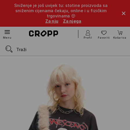
Sniženje je još uvijek tu: stotine proizvoda sa
sniženim cijenama čekaju, online i u fizičkim
trgovinama 🤑
Za nju
Za njega
Profil
Favoriti
Košarica
Menu