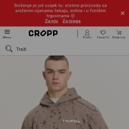
Sniženje je još uvijek tu: stotine proizvoda sa
sniženim cijenama čekaju, online i u fizičkim
trgovinama 🤑
Za nju
Za njega
Profil
Favoriti
Košarica
Menu