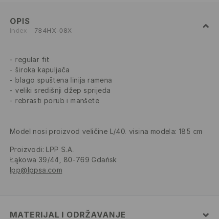
OPIS
Index
784HX-08X
regular fit
široka kapuljača
blago spuštena linija ramena
veliki središnji džep sprijeda
rebrasti porub i manšete
Model nosi proizvod veličine L/40. visina modela: 185 cm
Proizvodi
:
LPP S.A.
Łąkowa 39/44, 80-769 Gdańsk
lpp@lppsa.com
MATERIJAL I ODRŽAVANJE