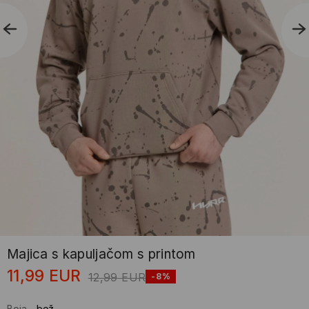
Majica s kapuljačom s printom
11,99
EUR
12,99
EUR
-8%
Boja
-
bež