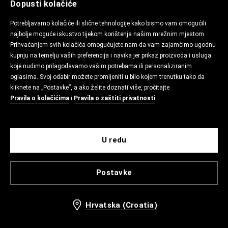
Dopusti kolačiće
Potrebljavamo kolačiće ili slične tehnologije kako bismo vam omogućili
najbolje moguće iskustvo tijekom korištenja našim mrežnim mjestom.
Prihvaćanjem svih kolačića omogućujete nam da vam zajamčimo ugodnu
kupnju na temelju vaših preferencija i navika jer prikaz proizvoda i usluga
koje nudimo prilagođavamo vašim potrebama ili personaliziranim
oglasima. Svoj odabir možete promijeniti u bilo kojem trenutku tako da
kliknete na „Postavke”, a ako želite doznati više, pročitajte
Pravila o kolačićima
i
Pravila o zaštiti privatnosti
.
U redu
Postavke
Hrvatska (Croatia)