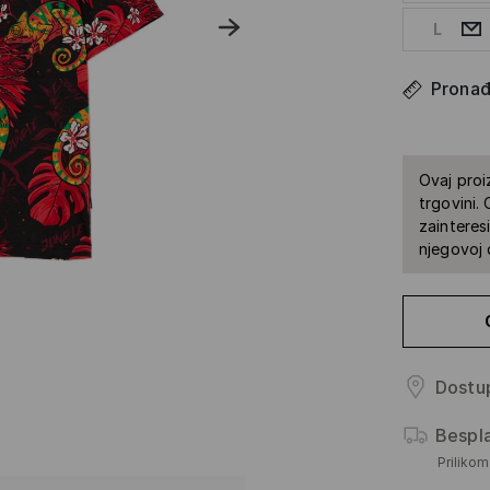
L
Pronađi
Ovaj proi
trgovini.
zainteres
njegovoj 
Dostup
Bespl
Priliko