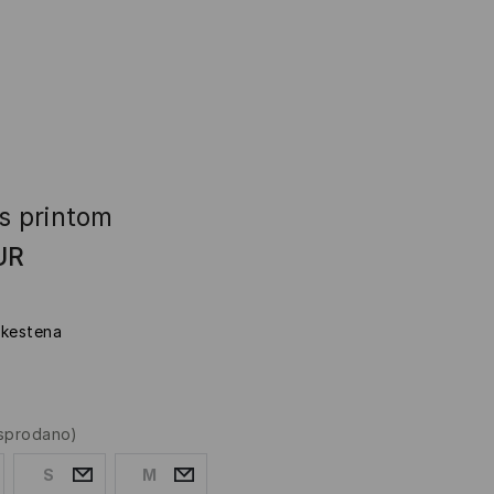
s printom
UR
 kestena
asprodano)
S
M