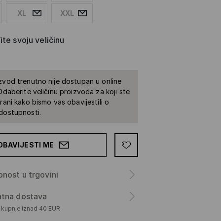
XL
XXL
te svoju veličinu
zvod trenutno nije dostupan u online
 Odaberite veličinu proizvoda za koji ste
irani kako bismo vas obavijestili o
dostupnosti.
OBAVIJESTI ME
nost u trgovini
atna dostava
m kupnje iznad 40 EUR