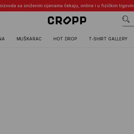
proizvoda sa sniženim cijenama čekaju, online i u fizičkim trgovi
NA
MUŠKARAC
HOT DROP
T-SHIRT GALLERY