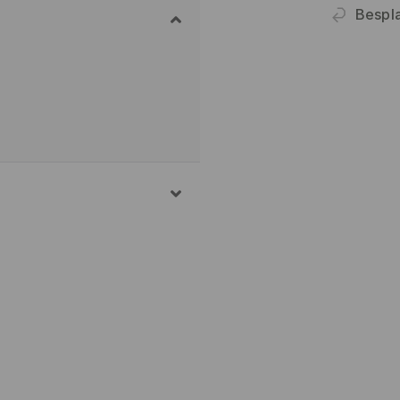
Bespl
 PRANJA 30° C, NORMALNI
TROJU