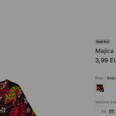
Sold Out
Majica 
3,99
E
Boja
-
boja
Veličina
(r
XS