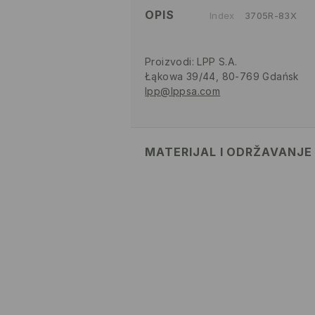
OPIS
Index
3705R-83X
Proizvodi
:
LPP S.A.
Łąkowa 39/44, 80-769 Gdańsk
lpp@lppsa.com
MATERIJAL I ODRŽAVANJE
Materijal I
:
100% PAMUK
MAKSIMALNA TEMPERATURA
POSTUPAK
ZABRANJENO BIJELJENJE
ZABRANJENO SUŠENJE U S