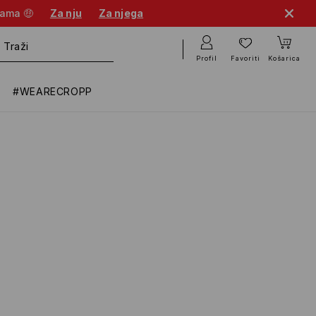
nama 🤑
Za nju
Za njega
Profil
Favoriti
Košarica
#WEARECROPP