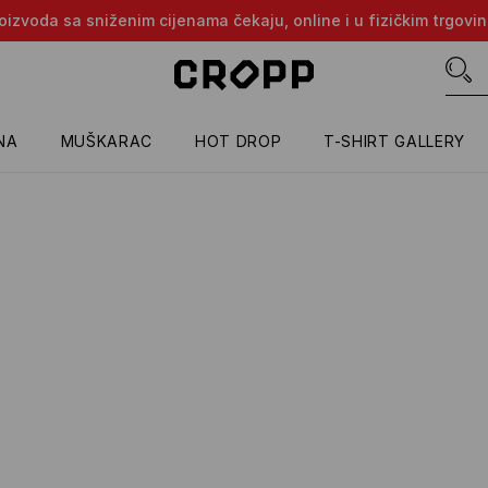
proizvoda sa sniženim cijenama čekaju, online i u fizičkim trgovi
NA
MUŠKARAC
HOT DROP
T-SHIRT GALLERY