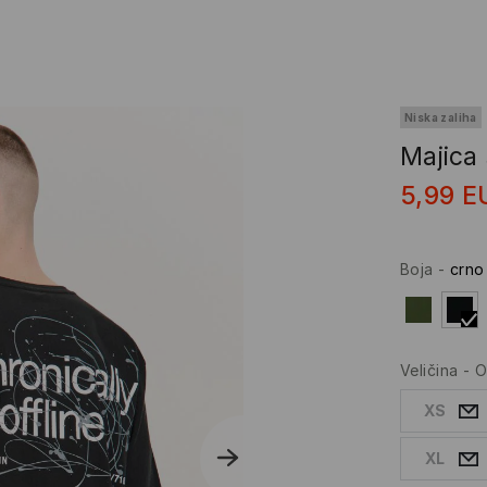
Niska zaliha
Majica 
5,99
E
Boja
-
crno
Veličina
-
O
XS
XL