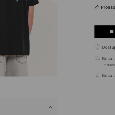
Pronađi
Dostup
Bespl
Priliko
Bespl