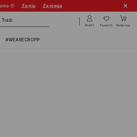
nama 🤑
Za nju
Za njega
Profil
Favoriti
Košarica
#WEARECROPP