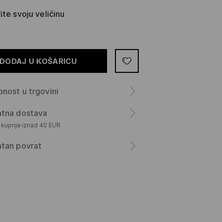
te svoju veličinu
DODAJ U KOŠARICU
nost u trgovini
atna dostava
m kupnje iznad 40 EUR
atan povrat