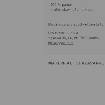
100 % pamuk
kratki rukavi ležerna kroja
Model nosi proizvod veličine L/40.
Proizvodi
:
LPP S.A.
Łąkowa 39/44, 80-769 Gdańsk
lpp@lppsa.com
MATERIJAL I ODRŽAVANJE
100% PAMUK