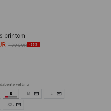
s printom
UR
7,99
EUR
-25%
daberite veličinu
S
M
L
XXL