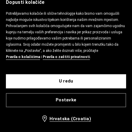
Dopusti kolačiće
Potrebljavamo kolačiće ili slične tehnologije kako bismo vam omogućili
najbolje moguće iskustvo tijekom korištenja našim mrežnim mjestom.
Prihvaćanjem svih kolačića omogućujete nam da vam zajamčimo ugodnu
kupnju na temelju vaših preferencija i navika jer prikaz proizvoda i usluga
koje nudimo prilagođavamo vašim potrebama ili personaliziranim
oglasima. Svoj odabir možete promijeniti u bilo kojem trenutku tako da
kliknete na „Postavke”, a ako želite doznati više, pročitajte
Pravila o kolačićima
i
Pravila o zaštiti privatnosti
.
U redu
Postavke
Hrvatska (Croatia)