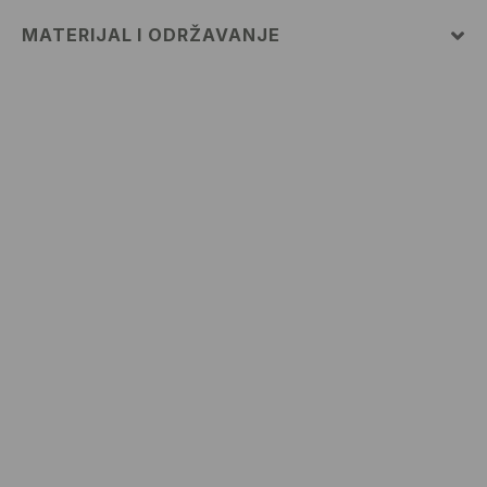
MATERIJAL I ODRŽAVANJE
Materijal I
:
100% PAMUK
MAKSIMALNA TEMPERATURA PRANJA 30° C,
NORMALNI POSTUPAK
ZABRANJENO BIJELJENJE
ZABRANJENO SUŠENJE U STROJU
GLAČATI NA MAKSIMALNOJ TEMPERATURI DO 110°
C, BEZ PARE
ZABRANJENO KEMIJSKO ČIŠĆENJE