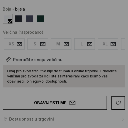
Boja
-
bijela
Veličina
(rasprodano)
XS
S
M
L
XL
X
Pronađite svoju veličinu
Ovaj proizvod trenutno nije dostupan u online trgovini. Odaberite
veličinu proizvoda za koji ste zainteresirani kako bismo vas
obavijestili o njegovoj dostupnosti.
OBAVIJESTI ME
Dostupnost u trgovini