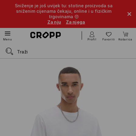
Sniženje je još uvijek tu: stotine proizvoda sa
sniženim cijenama čekaju, online i u fizičkim
trgovinama 🤑
Za nju
Za njega
Profil
Favoriti
Košarica
Menu