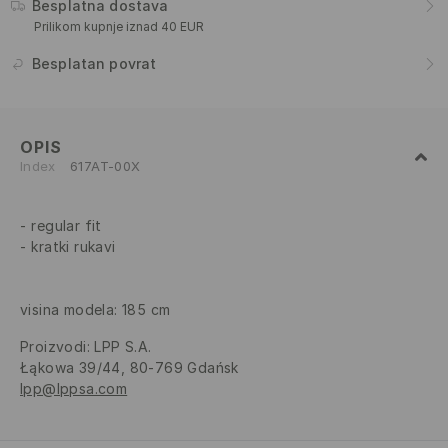
Besplatna dostava
Prilikom kupnje iznad 40 EUR
Besplatan povrat
OPIS
Index
617AT-00X
regular fit
kratki rukavi
visina modela: 185 cm
Proizvodi
:
LPP S.A.
Łąkowa 39/44, 80-769 Gdańsk
lpp@lppsa.com