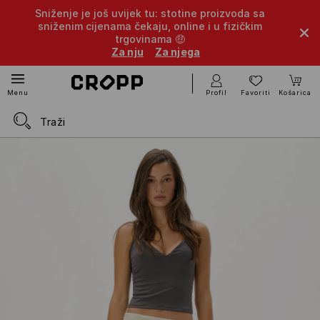
Sniženje je još uvijek tu: stotine proizvoda sa
sniženim cijenama čekaju, online i u fizičkim
trgovinama 🤑
Za nju
Za njega
Profil
Favoriti
Košarica
Menu