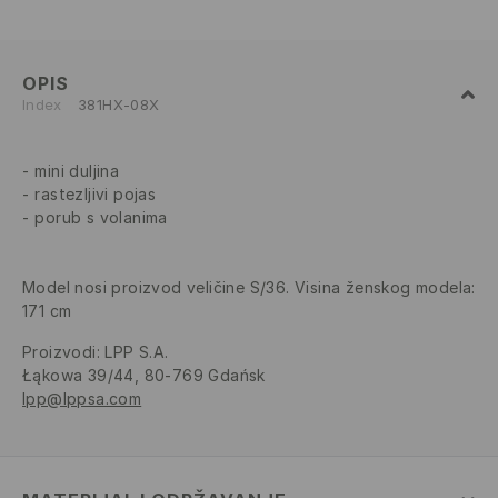
OPIS
Index
381HX-08X
mini duljina
rastezljivi pojas
porub s volanima
Model nosi proizvod veličine S/36. Visina ženskog modela:
171 cm
Proizvodi
:
LPP S.A.
Łąkowa 39/44, 80-769 Gdańsk
lpp@lppsa.com