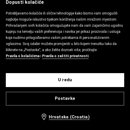
Dopusti kolačiće
Potrebljavamo kolačiće ili slične tehnologije kako bismo vam omogućili
najbolje moguće iskustvo tijekom korištenja našim mrežnim mjestom.
Prihvaćanjem svih kolačića omogućujete nam da vam zajamčimo ugodnu
kupnju na temelju vaših preferencija i navika jer prikaz proizvoda i usluga
koje nudimo prilagođavamo vašim potrebama ili personaliziranim
oglasima. Svoj odabir možete promijeniti u bilo kojem trenutku tako da
kliknete na „Postavke”, a ako želite doznati više, pročitajte
Pravila o kolačićima
i
Pravila o zaštiti privatnosti
.
U redu
Postavke
Hrvatska (Croatia)