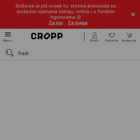
Sniženje je još uvijek tu: stotine proizvoda sa
sniženim cijenama čekaju, online i u fizičkim
trgovinama 🤑
Za nju
Za njega
Profil
Favoriti
Košarica
Menu