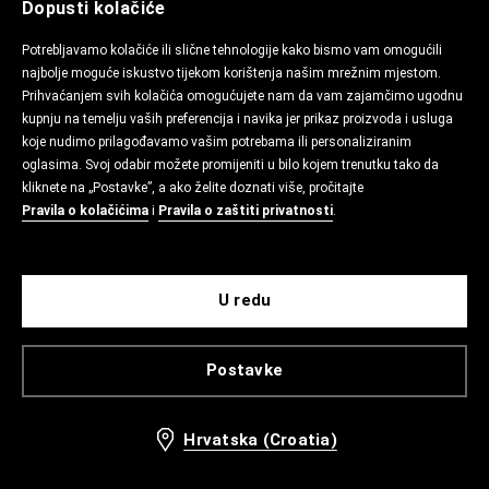
Dopusti kolačiće
Potrebljavamo kolačiće ili slične tehnologije kako bismo vam omogućili
najbolje moguće iskustvo tijekom korištenja našim mrežnim mjestom.
Prihvaćanjem svih kolačića omogućujete nam da vam zajamčimo ugodnu
kupnju na temelju vaših preferencija i navika jer prikaz proizvoda i usluga
koje nudimo prilagođavamo vašim potrebama ili personaliziranim
oglasima. Svoj odabir možete promijeniti u bilo kojem trenutku tako da
kliknete na „Postavke”, a ako želite doznati više, pročitajte
Pravila o kolačićima
i
Pravila o zaštiti privatnosti
.
U redu
Postavke
Hrvatska (Croatia)