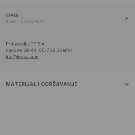
OPIS
Index
576DD-97X
Proizvodi
:
LPP S.A.
Łąkowa 39/44, 80-769 Gdańsk
lpp@lppsa.com
MATERIJAL I ODRŽAVANJE
Materijal I
:
100% POLIESTERSKO VLAKNO
Materijal II
:
100% POLIESTERSKO VLAKNO
ZABRANJENO PRANJE