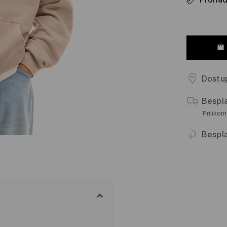
Dostup
Bespl
Priliko
Bespl