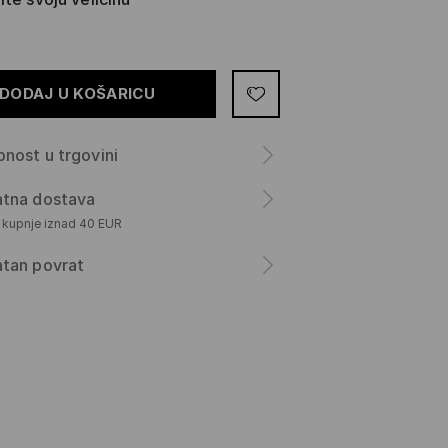
DODAJ U KOŠARICU
nost u trgovini
atna dostava
m kupnje iznad 40 EUR
atan povrat