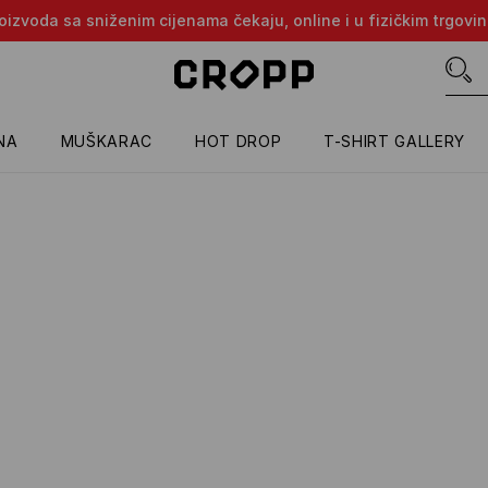
proizvoda sa sniženim cijenama čekaju, online i u fizičkim trgovi
NA
MUŠKARAC
HOT DROP
T-SHIRT GALLERY