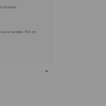
pritezanje
 visina modela: 185 cm
 POLIESTERSKO VLAKNO
OBOJENIM