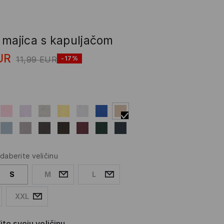
 majica s kapuljačom
UR
11,99
EUR
-17%
daberite veličinu
S
M
L
XXL
te svoju veličinu