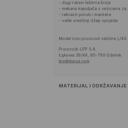
dugi rukavi ležerna kroja
mekana kapuljača s vezicama za 
rebrasti porub i manšete
veliki središnji džep sprijeda
Model nosi proizvod veličine L/40.
Proizvodi
:
LPP S.A.
Łąkowa 39/44, 80-769 Gdańsk
lpp@lppsa.com
MATERIJAL I ODRŽAVANJE
PRVA TKANINA
:
70% PAMUK, 30%
PRATI ODVOJENO ILI SA SLIČNO 