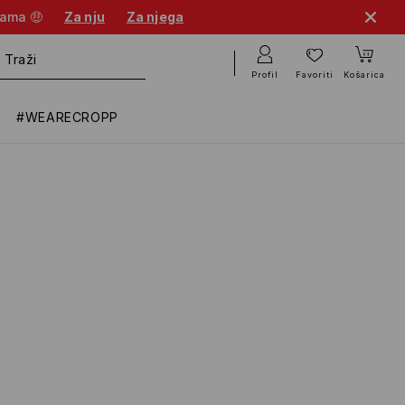
nama 🤑
Za nju
Za njega
Profil
Favoriti
Košarica
#WEARECROPP