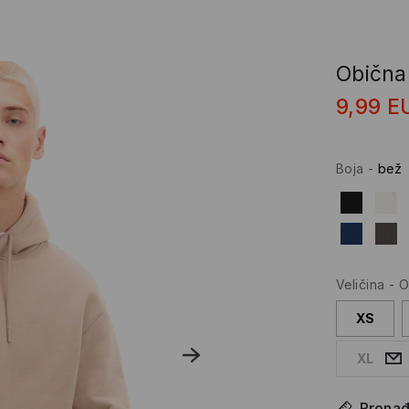
Obična
9,99
E
Boja
-
bež
Veličina
-
O
XS
XL
Pronađi