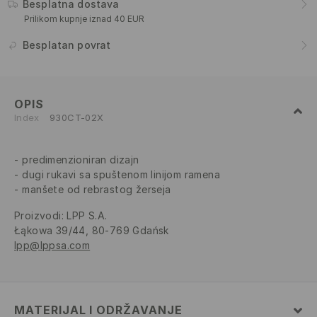
Besplatna dostava
Prilikom kupnje iznad 40 EUR
Besplatan povrat
OPIS
Index
930CT-02X
predimenzioniran dizajn
dugi rukavi sa spuštenom linijom ramena
manšete od rebrastog žerseja
Proizvodi
:
LPP S.A.
Łąkowa 39/44, 80-769 Gdańsk
lpp@lppsa.com
MATERIJAL I ODRŽAVANJE