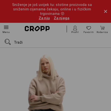
Sniženje je još uvijek tu: stotine proizvoda sa
sniženim cijenama čekaju, online i u fizičkim
trgovinama 🤑
Za nju
Za njega
Profil
Favoriti
Košarica
Menu