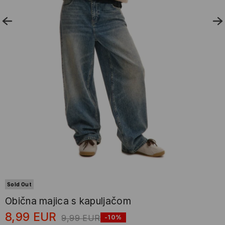
Sold Out
Obična majica s kapuljačom
8,99
EUR
9,99
EUR
-10%