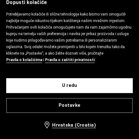
Dopusti kolačiće
Potrebljavamo kolačiće ili slične tehnologije kako bismo vam omogućili
najbolje moguće iskustvo tijekom korištenja našim mrežnim mjestom.
Prihvaćanjem svih kolačića omogućujete nam da vam zajamčimo ugodnu
kupnju na temelju vaših preferencija i navika jer prikaz proizvoda i usluga
koje nudimo prilagođavamo vašim potrebama ili personaliziranim
oglasima. Svoj odabir možete promijeniti u bilo kojem trenutku tako da
kliknete na „Postavke”, a ako želite doznati više, pročitajte
Pravila o kolačićima
i
Pravila o zaštiti privatnosti
.
U redu
Postavke
Hrvatska (Croatia)