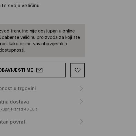
te svoju veličinu
zvod trenutno nije dostupan u online
 Odaberite veličinu proizvoda za koji ste
irani kako bismo vas obavijestili o
dostupnosti.
OBAVIJESTI ME
nost u trgovini
atna dostava
m kupnje iznad 40 EUR
atan povrat