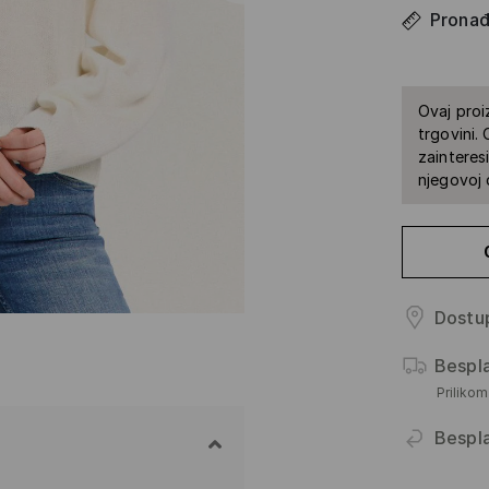
Pronađi
Ovaj proi
trgovini.
zainteres
njegovoj 
Dostup
Bespl
Priliko
Bespl