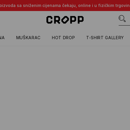
proizvoda sa sniženim cijenama čekaju, online i u fizičkim trgovi
NA
MUŠKARAC
HOT DROP
T-SHIRT GALLERY