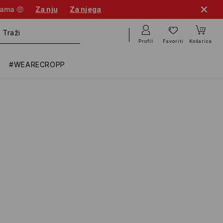
nama 🤑
Za nju
Za njega
Profil
Favoriti
Košarica
#WEARECROPP