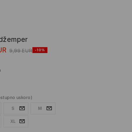
 džemper
UR
9,99
EUR
-10%
a
ostupno uskoro)
S
M
XL