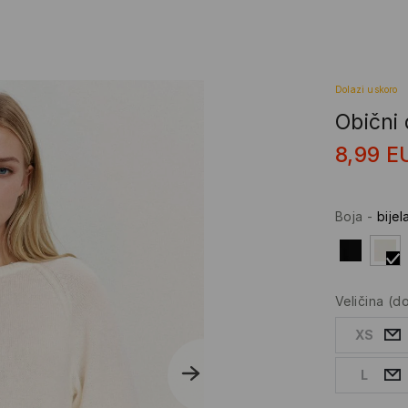
Dolazi uskoro
Obični
8,99
E
Boja
-
bijel
Veličina
(d
XS
L