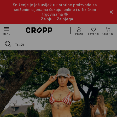
Sniženje je još uvijek tu: stotine proizvoda sa
sniženim cijenama čekaju, online i u fizičkim
trgovinama 🤑
Za nju
Za njega
Profil
Favoriti
Košarica
Menu