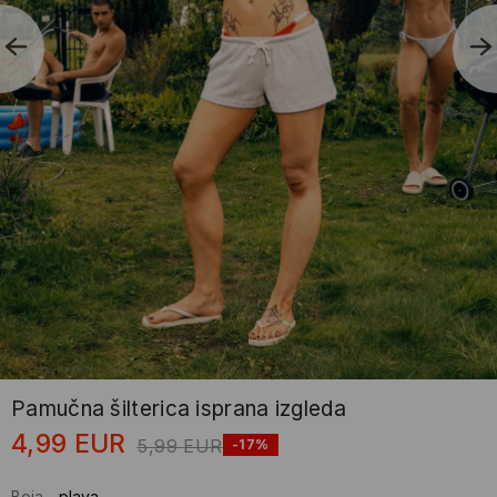
Pamučna šilterica isprana izgleda
4,99
EUR
5,99
EUR
-17%
Boja
-
plava