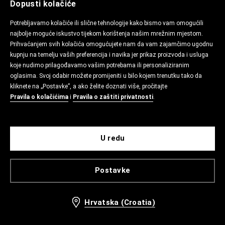
Dopusti kolačiće
Potrebljavamo kolačiće ili slične tehnologije kako bismo vam omogućili
najbolje moguće iskustvo tijekom korištenja našim mrežnim mjestom.
Prihvaćanjem svih kolačića omogućujete nam da vam zajamčimo ugodnu
kupnju na temelju vaših preferencija i navika jer prikaz proizvoda i usluga
koje nudimo prilagođavamo vašim potrebama ili personaliziranim
oglasima. Svoj odabir možete promijeniti u bilo kojem trenutku tako da
kliknete na „Postavke”, a ako želite doznati više, pročitajte
Pravila o kolačićima
i
Pravila o zaštiti privatnosti
.
U redu
Postavke
Hrvatska (Croatia)