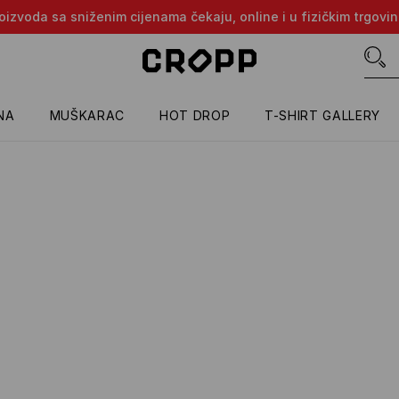
proizvoda sa sniženim cijenama čekaju, online i u fizičkim trgovi
NA
MUŠKARAC
HOT DROP
T-SHIRT GALLERY