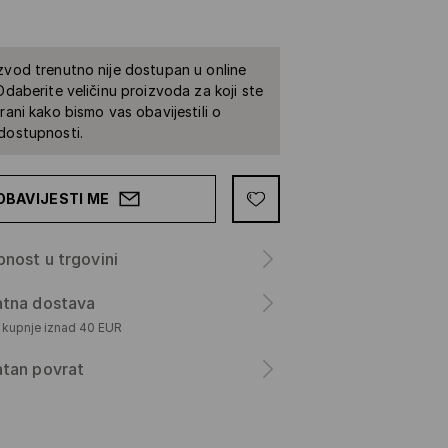
zvod trenutno nije dostupan u online
 Odaberite veličinu proizvoda za koji ste
irani kako bismo vas obavijestili o
dostupnosti.
OBAVIJESTI ME
nost u trgovini
atna dostava
m kupnje iznad 40 EUR
atan povrat