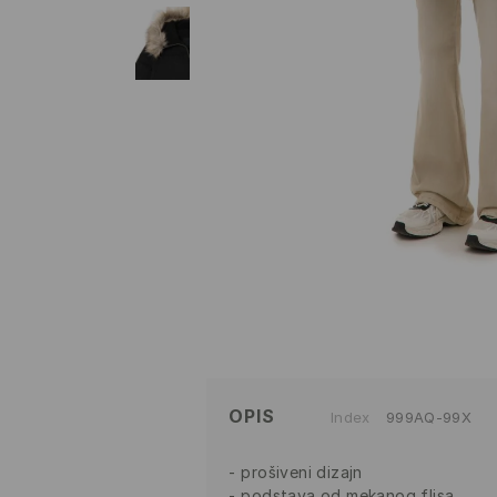
OPIS
Index
999AQ-99X
prošiveni dizajn
podstava od mekanog flisa