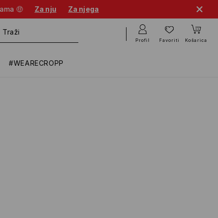
nama 🤑
Za nju
Za njega
Profil
Favoriti
Košarica
#WEARECROPP