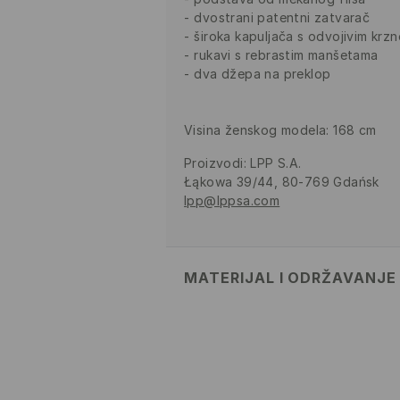
dvostrani patentni zatvarač
široka kapuljača s odvojivim krz
rukavi s rebrastim manšetama
dva džepa na preklop
Visina ženskog modela: 168 cm
Proizvodi
:
LPP S.A.
Łąkowa 39/44, 80-769 Gdańsk
lpp@lppsa.com
MATERIJAL I ODRŽAVANJE
PRVA TKANINA
:
100% POLIESTER
ISPUNJAVANJE
:
100% POLIESTER
PRVA PODSTAVA
:
100% POLIEST