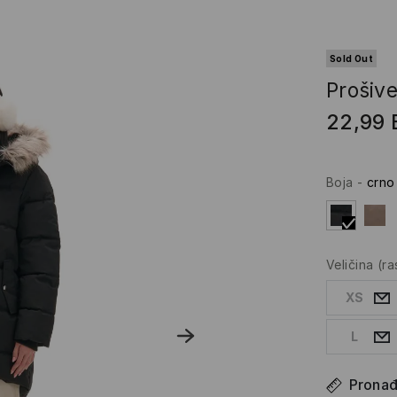
Sold Out
Prošiv
22,99
Boja
-
crno
Veličina
(r
XS
L
Pronađi