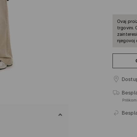
Ovaj proi
trgovini.
zainteres
njegovoj 
Dostup
Bespl
Priliko
Bespl