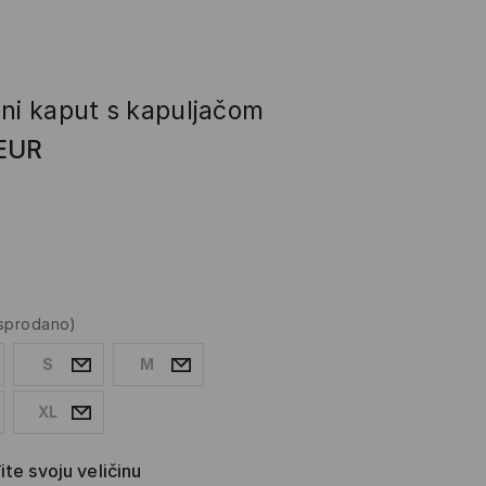
eni kaput s kapuljačom
EUR
asprodano)
S
M
XL
te svoju veličinu