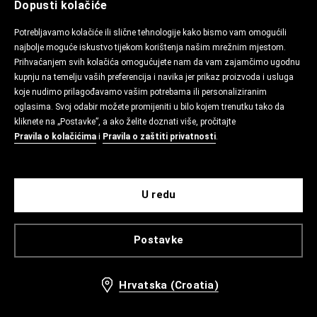
Dopusti kolačiće
Potrebljavamo kolačiće ili slične tehnologije kako bismo vam omogućili
najbolje moguće iskustvo tijekom korištenja našim mrežnim mjestom.
Prihvaćanjem svih kolačića omogućujete nam da vam zajamčimo ugodnu
kupnju na temelju vaših preferencija i navika jer prikaz proizvoda i usluga
koje nudimo prilagođavamo vašim potrebama ili personaliziranim
oglasima. Svoj odabir možete promijeniti u bilo kojem trenutku tako da
kliknete na „Postavke”, a ako želite doznati više, pročitajte
Pravila o kolačićima
i
Pravila o zaštiti privatnosti
.
U redu
Postavke
Hrvatska (Croatia)