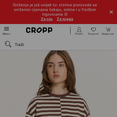
Sniženje je još uvijek tu: stotine proizvoda sa
sniženim cijenama čekaju, online i u fizičkim
trgovinama 🤑
Za nju
Za njega
Profil
Favoriti
Košarica
Menu