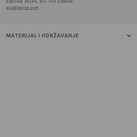
Łąkowa 39/44, 80-769 Gdańsk
lpp@lppsa.com
MATERIJAL I ODRŽAVANJE
PRVA TKANINA
:
100% PAMUK
ZABRANJENO BIJELJENJE
GLAČATI NA MAKSIMALNOJ TEMPERATURI DO 110°
C, BEZ PARE
MAKSIMALNA TEMPERATURA PRANJA 30° C, JAKO
OPREZNI POSTUPAK
ZABRANJENO KEMIJSKO ČIŠĆENJE
ZABRANJENO SUŠENJE U STROJU