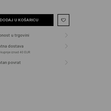
DODAJ U KOŠARICU
nost u trgovini
atna dostava
m kupnje iznad 40 EUR
atan povrat