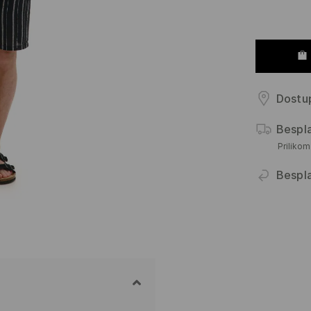
Dostup
Bespl
Priliko
Bespl