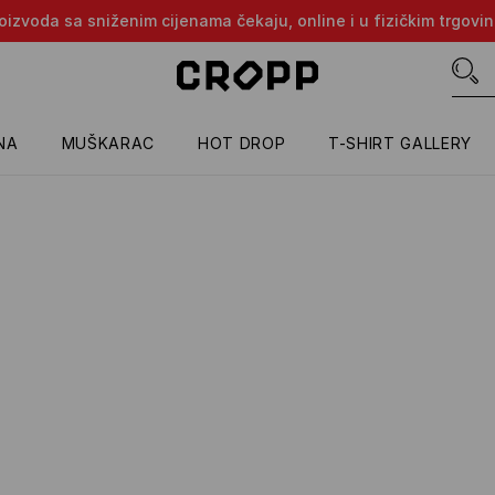
proizvoda sa sniženim cijenama čekaju, online i u fizičkim trgovi
NA
MUŠKARAC
HOT DROP
T-SHIRT GALLERY