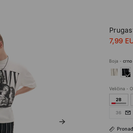
Prugas
7,99
E
Boja
-
crno
Veličina
-
O
28
36
Pronađi