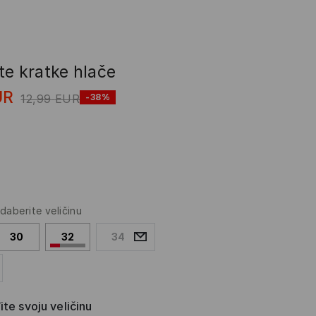
te kratke hlače
UR
12,99
EUR
-38%
daberite veličinu
30
32
34
te svoju veličinu