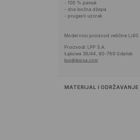
100 % pamuk
dva bočna džepa
prugasti uzorak
Model nosi proizvod veličine L/40.
Proizvodi
:
LPP S.A.
Łąkowa 39/44, 80-769 Gdańsk
lpp@lppsa.com
MATERIJAL I ODRŽAVANJE
PRVA TKANINA
:
100% PAMUK
DOPUŠTENO SUŠENJE U S
TEMPERATURI DO 80° C