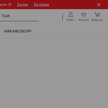
nama 🤑
Za nju
Za njega
Profil
Favoriti
Košarica
#WEARECROPP