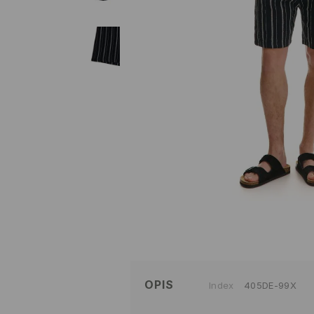
OPIS
Index
405DE-99X