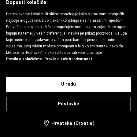
Dopusti kolačiće
Potrebljavamo kolačiće ili slične tehnologije kako bismo vam omogućili
najbolje moguće iskustvo tijekom korištenja našim mrežnim mjestom.
Prihvaćanjem svih kolačića omogućujete nam da vam zajamčimo ugodnu
kupnju na temelju vaših preferencija i navika jer prikaz proizvoda i usluga
koje nudimo prilagođavamo vašim potrebama ili personaliziranim
oglasima. Svoj odabir možete promijeniti u bilo kojem trenutku tako da
kliknete na „Postavke”, a ako želite doznati više, pročitajte
Pravila o kolačićima
i
Pravila o zaštiti privatnosti
.
U redu
Postavke
Hrvatska (Croatia)