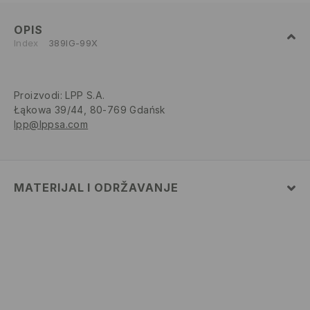
OPIS
Index
389IG-99X
Proizvodi
:
LPP S.A.
Łąkowa 39/44, 80-769 Gdańsk
lpp@lppsa.com
MATERIJAL I ODRŽAVANJE
GORNJI DIO
:
100% POLIURETANSKO VLAKNO
ULOŽAK
:
100% POLIURETANSKO VLAKNO
ĐON
:
100% POLIURETANSKO VLAKNO