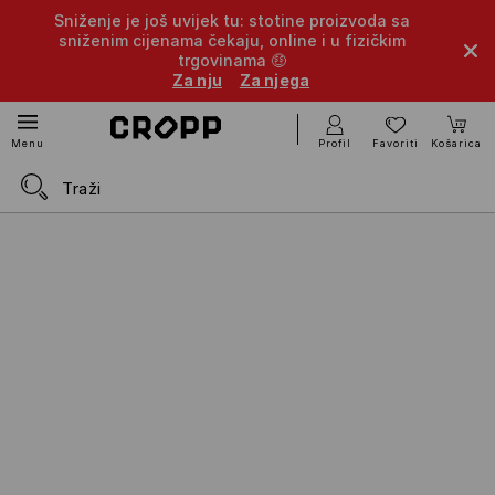
Sniženje je još uvijek tu: stotine proizvoda sa
sniženim cijenama čekaju, online i u fizičkim
trgovinama 🤑
Za nju
Za njega
Profil
Favoriti
Košarica
Menu