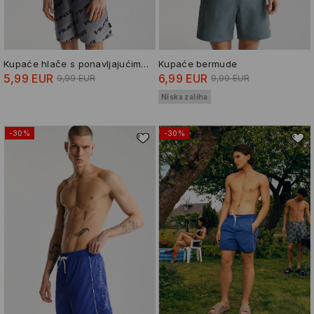
Kupaće hlače s ponavljajućim uzorkom
Kupaće bermude
5,99 EUR
6,99 EUR
9,99 EUR
9,99 EUR
Niska zaliha
-30%
-30%