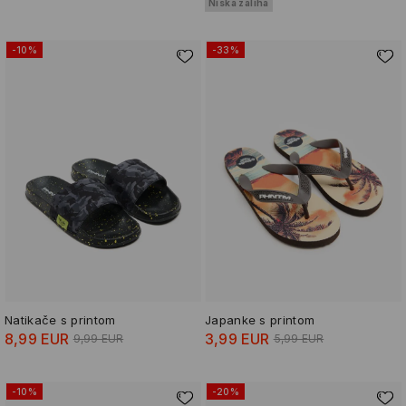
Niska zaliha
-10%
-33%
Natikače s printom
Japanke s printom
8,99 EUR
3,99 EUR
9,99 EUR
5,99 EUR
-10%
-20%