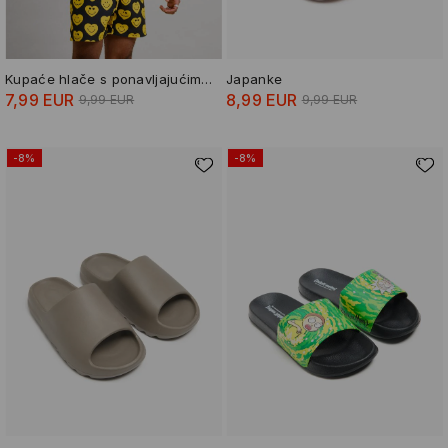
Kupaće hlače s ponavljajućim uzorkom Smiley® World
Japanke
7,99 EUR
8,99 EUR
9,99 EUR
9,99 EUR
-8%
-8%