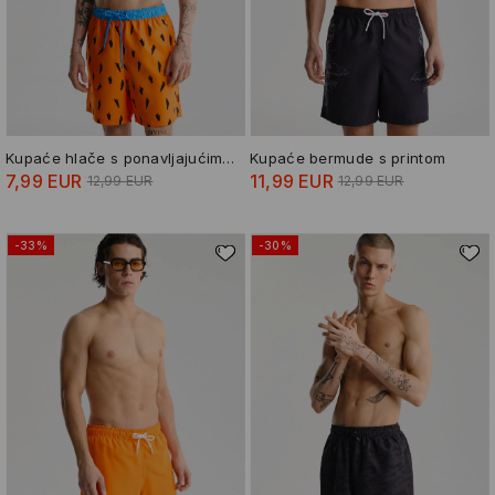
Kupaće hlače s ponavljajućim uzorkom The Flintstones
Kupaće bermude s printom
7,99 EUR
11,99 EUR
12,99 EUR
12,99 EUR
-33%
-30%