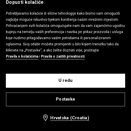
Dopusti kolačiće
Potrebljavamo kolačiće ili slične tehnologije kako bismo vam omogućili
najbolje moguće iskustvo tijekom korištenja našim mrežnim mjestom.
Prihvaćanjem svih kolačića omogućujete nam da vam zajamčimo ugodnu
kupnju na temelju vaših preferencija i navika jer prikaz proizvoda i usluga
koje nudimo prilagođavamo vašim potrebama ili personaliziranim
oglasima. Svoj odabir možete promijeniti u bilo kojem trenutku tako da
kliknete na „Postavke”, a ako želite doznati više, pročitajte
Pravila o kolačićima
i
Pravila o zaštiti privatnosti
.
Kapa s vizirom i vezom Shrek
Kapa s printom
5,99 EUR
2,99 EUR
7,99 EUR
5,99 EUR
U redu
-38%
-25%
Postavke
Hrvatska (Croatia)