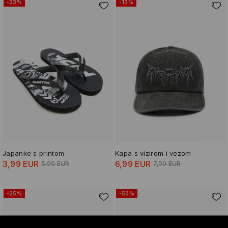
-33%
-13%
Japanke s printom
Kapa s vizirom i vezom
3,99 EUR
6,99 EUR
5,99 EUR
7,99 EUR
-25%
-50%