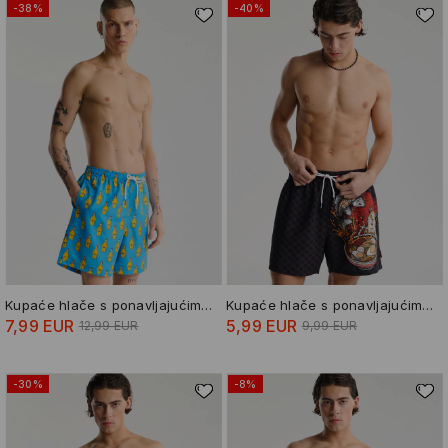
-38%
-40%
Kupaće hlače s ponavljajućim uzorkom Homer Simpson
Kupaće hlače s ponavljajućim uzorkom
7,99 EUR
5,99 EUR
12,99 EUR
9,99 EUR
-30%
-8%