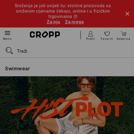
Sniženje je još uvijek tu: stotine proizvoda sa
sniženim cijenama čekaju, online i u fizičkim
trgovinama 🤑
Za nju
Za njega
Profil
Favoriti
Košarica
Menu
Swimwear