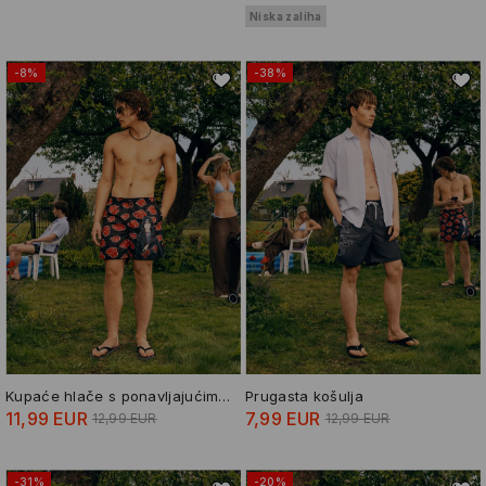
Niska zaliha
-8%
-38%
Kupaće hlače s ponavljajućim uzorkom Naruto
Prugasta košulja
11,99 EUR
7,99 EUR
12,99 EUR
12,99 EUR
-31%
-20%