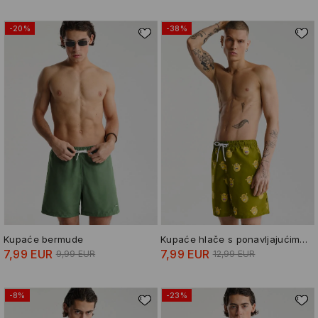
-20%
-38%
Kupaće bermude
Kupaće hlače s ponavljajućim uzorkom Shrek
7,99 EUR
7,99 EUR
9,99 EUR
12,99 EUR
-8%
-23%