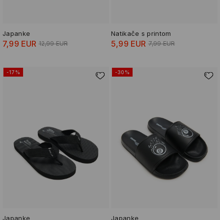
Japanke
Natikače s printom
7,99 EUR
5,99 EUR
12,99 EUR
7,99 EUR
-17%
-30%
Japanke
Japanke