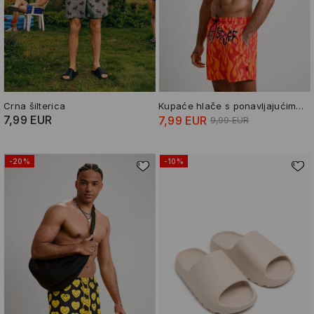
Crna šilterica
Kupaće hlače s ponavljajućim uzorkom The Hot Stuff The Little Devil
7,99 EUR
7,99 EUR
9,99 EUR
-20%
-10%