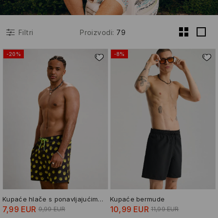
Proizvodi
:
79
Filtri
-20%
-8%
Kupaće hlače s ponavljajućim uzorkom Shrek
Kupaće bermude
7,99 EUR
10,99 EUR
9,99 EUR
11,99 EUR