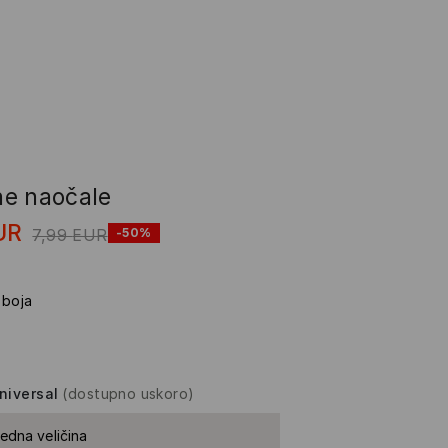
e naočale
UR
7,99
EUR
-50%
 boja
niversal
(dostupno uskoro)
jedna veličina