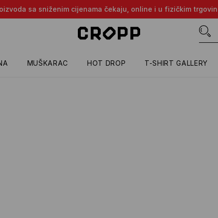
proizvoda sa sniženim cijenama čekaju, online i u fizičkim trgovi
NA
MUŠKARAC
HOT DROP
T-SHIRT GALLERY