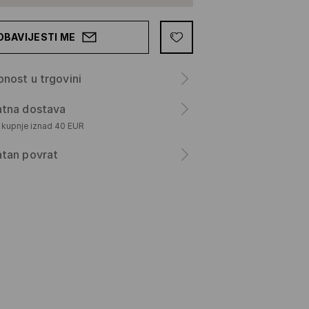
OBAVIJESTI ME
nost u trgovini
atna dostava
m kupnje iznad 40 EUR
atan povrat