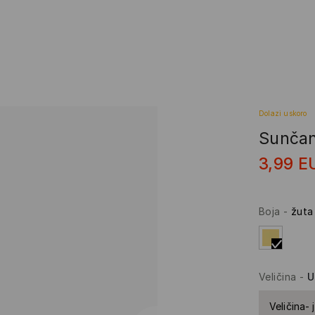
Dolazi uskoro
Sunčan
3,99
E
Boja
-
žuta
Veličina
-
U
Veličina- 