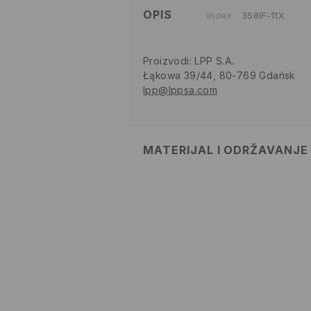
OPIS
Index
358IF-11X
Proizvodi
:
LPP S.A.
Łąkowa 39/44, 80-769 Gdańsk
lpp@lppsa.com
MATERIJAL I ODRŽAVANJE
90% POLIKARBONAT, 10% BAKAR