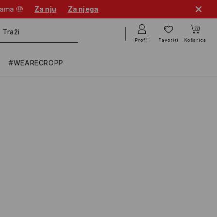
nama 🤑
Za nju
Za njega
Profil
Favoriti
Košarica
#WEARECROPP