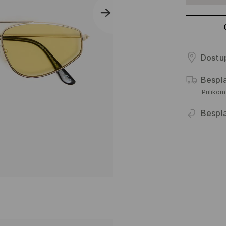
Dostup
Bespl
Priliko
Bespl