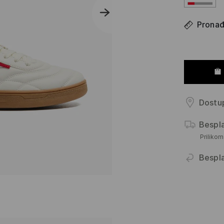
Pronađi
Dostup
Bespl
Priliko
Bespl