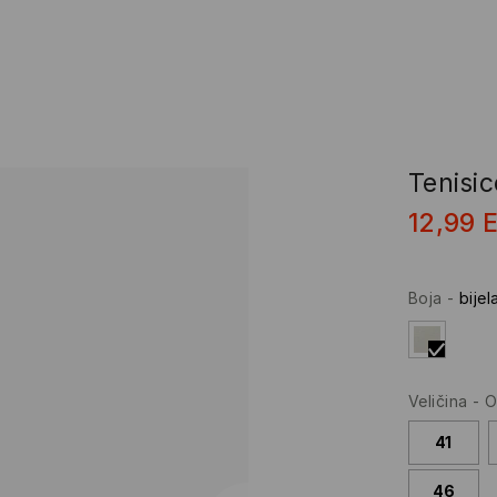
Tenisic
12,99
Boja
-
bijel
Veličina
-
O
41
46