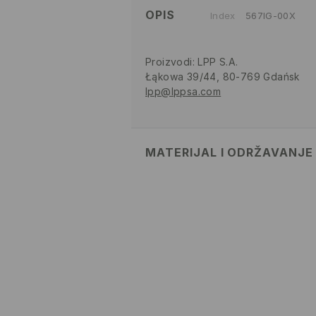
OPIS
Index
567IG-00X
Proizvodi
:
LPP S.A.
Łąkowa 39/44, 80-769 Gdańsk
lpp@lppsa.com
MATERIJAL I ODRŽAVANJE
GORNJI DIO
:
100% POLIURETANS
ULOŽAK
:
100% POLIESTERSKO V
ĐON
:
100% TPR
ZABRANJENO BIJELJENJE
ZABRANJENO GLAČANJE