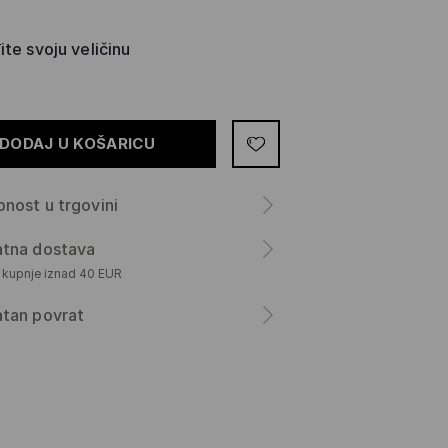
te svoju veličinu
DODAJ U KOŠARICU
nost u trgovini
atna dostava
m kupnje iznad 40 EUR
atan povrat