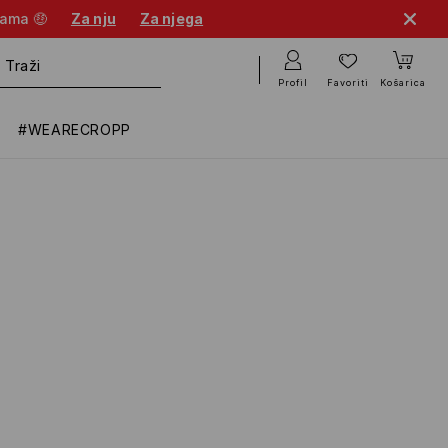
nama 🤑
Za nju
Za njega
Profil
Favoriti
Košarica
#WEARECROPP