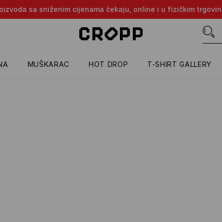
proizvoda sa sniženim cijenama čekaju, online i u fizičkim trgovi
NA
MUŠKARAC
HOT DROP
T-SHIRT GALLERY