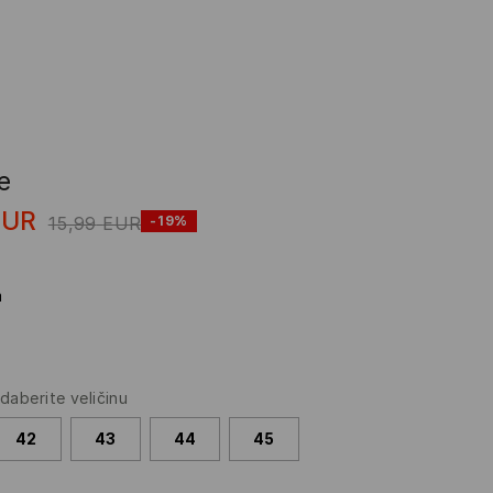
e
EUR
15,99
EUR
-19%
a
daberite veličinu
42
43
44
45