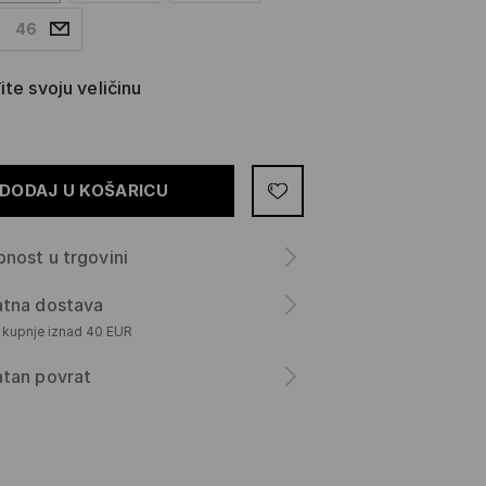
46
te svoju veličinu
DODAJ U KOŠARICU
nost u trgovini
atna dostava
m kupnje iznad 40 EUR
atan povrat