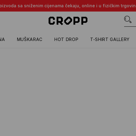
proizvoda sa sniženim cijenama čekaju, online i u fizičkim trgovi
NA
MUŠKARAC
HOT DROP
T-SHIRT GALLERY