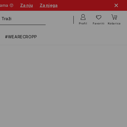
nama 🤑
Za nju
Za njega
Profil
Favoriti
Košarica
#WEARECROPP