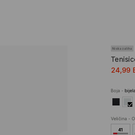
Niska zaliha
Tenisic
24,99
Boja
-
bijel
Veličina
-
O
41