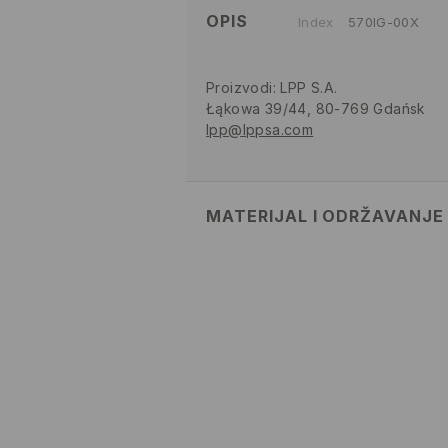
OPIS
Index
570IG-00X
Proizvodi
:
LPP S.A.
Łąkowa 39/44, 80-769 Gdańsk
lpp@lppsa.com
MATERIJAL I ODRŽAVANJE
GORNJI DIO
:
80% POLIESTERSKO 
ULOŽAK
:
100% POLIESTERSKO V
ĐON
:
80% EVA, 20% TPR