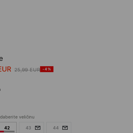
e
EUR
25,99
EUR
-4%
a
daberite veličinu
42
43
44