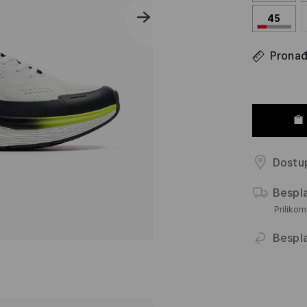
45
Pronađi
Dostup
Bespl
Priliko
Bespl