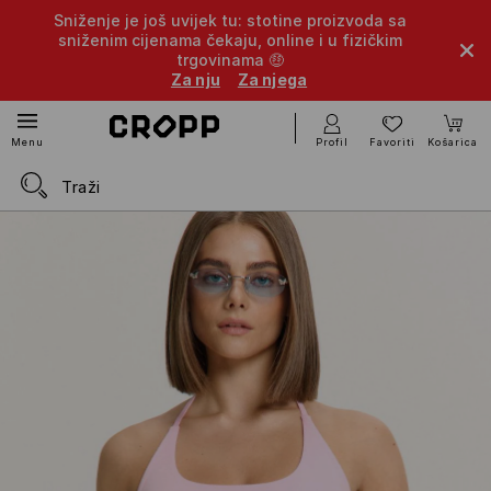
Sniženje je još uvijek tu: stotine proizvoda sa
sniženim cijenama čekaju, online i u fizičkim
trgovinama 🤑
Za nju
Za njega
Profil
Favoriti
Košarica
Menu