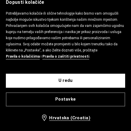
Dopusti kolačiće
Potrebljavamo kolačiće ili slične tehnologije kako bismo vam omogućili
najbolje moguće iskustvo tijekom korištenja našim mrežnim mjestom.
Prihvaćanjem svih kolačića omogućujete nam da vam zajamčimo ugodnu
kupnju na temelju vaših preferencija i navika jer prikaz proizvoda i usluga
koje nudimo prilagođavamo vašim potrebama ili personaliziranim
oglasima. Svoj odabir možete promijeniti u bilo kojem trenutku tako da
kliknete na „Postavke”, a ako želite doznati više, pročitajte
Pravila o kolačićima
i
Pravila o zaštiti privatnosti
.
U redu
Postavke
Hrvatska (Croatia)