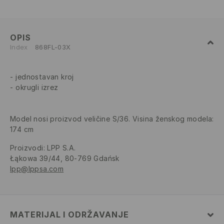
OPIS
Index
868FL-03X
jednostavan kroj
okrugli izrez
Model nosi proizvod veličine S/36. Visina ženskog modela:
174 cm
Proizvodi
:
LPP S.A.
Łąkowa 39/44, 80-769 Gdańsk
lpp@lppsa.com
MATERIJAL I ODRŽAVANJE