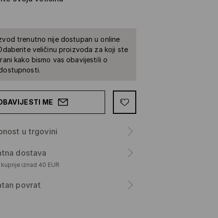
zvod trenutno nije dostupan u online
 Odaberite veličinu proizvoda za koji ste
irani kako bismo vas obavijestili o
dostupnosti.
OBAVIJESTI ME
nost u trgovini
atna dostava
m kupnje iznad 40 EUR
atan povrat