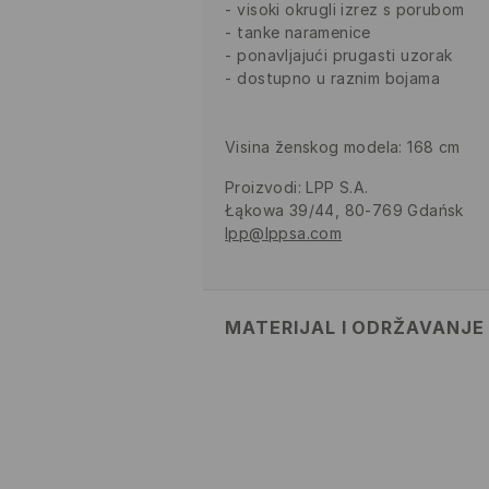
visoki okrugli izrez s porubom
tanke naramenice
ponavljajući prugasti uzorak
dostupno u raznim bojama
Visina ženskog modela: 168 cm
Proizvodi
:
LPP S.A.
Łąkowa 39/44, 80-769 Gdańsk
lpp@lppsa.com
MATERIJAL I ODRŽAVANJE
Materijal I
:
95% PAMUK, 5% ELAS
MAKSIMALNA TEMPERATURA
OPREZNI POSTUPAK