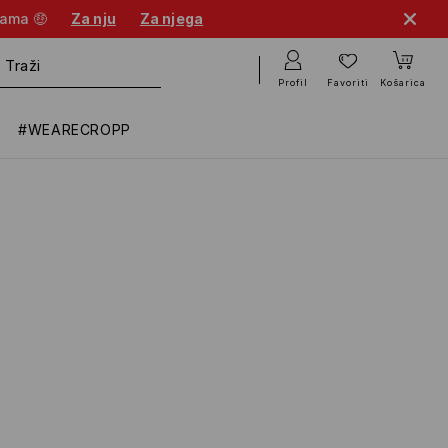
nama 🤑
Za nju
Za njega
Profil
Favoriti
Košarica
#WEARECROPP