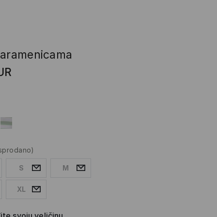
naramenicama
UR
asprodano)
S
M
XL
te svoju veličinu