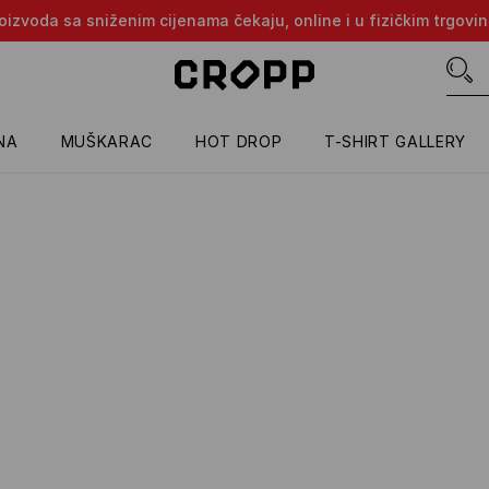
proizvoda sa sniženim cijenama čekaju, online i u fizičkim trgovi
NA
MUŠKARAC
HOT DROP
T-SHIRT GALLERY