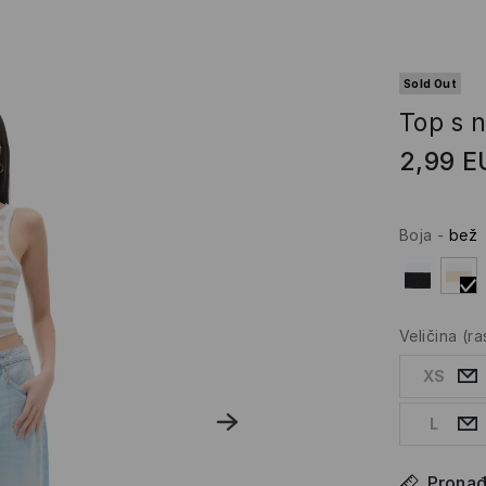
Sold Out
Top s 
2,99
E
Boja
-
bež
Veličina
(r
XS
L
Pronađi