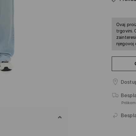
Ovaj proi
trgovini.
zainteres
njegovoj 
Dostup
Bespl
Priliko
Bespl