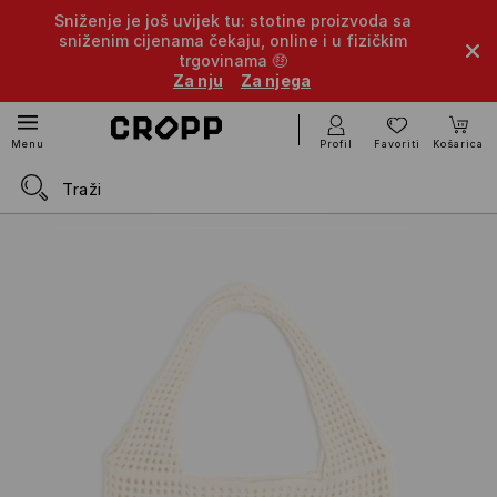
Sniženje je još uvijek tu: stotine proizvoda sa
sniženim cijenama čekaju, online i u fizičkim
trgovinama 🤑
Za nju
Za njega
Profil
Favoriti
Košarica
Menu