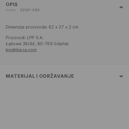
OPIS
Index
020IF-08X
Dimenzije proizvoda: 62 x 37 x 2 cm
Proizvodi
:
LPP S.A.
Łąkowa 39/44, 80-769 Gdańsk
lpp@lppsa.com
MATERIJAL I ODRŽAVANJE
100% POLIESTERSKO VLAKNO