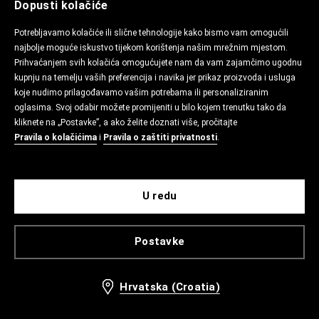
Dopusti kolačiće
Potrebljavamo kolačiće ili slične tehnologije kako bismo vam omogućili
najbolje moguće iskustvo tijekom korištenja našim mrežnim mjestom.
Prihvaćanjem svih kolačića omogućujete nam da vam zajamčimo ugodnu
kupnju na temelju vaših preferencija i navika jer prikaz proizvoda i usluga
koje nudimo prilagođavamo vašim potrebama ili personaliziranim
oglasima. Svoj odabir možete promijeniti u bilo kojem trenutku tako da
kliknete na „Postavke”, a ako želite doznati više, pročitajte
Pravila o kolačićima
i
Pravila o zaštiti privatnosti
.
U redu
Postavke
Hrvatska (Croatia)