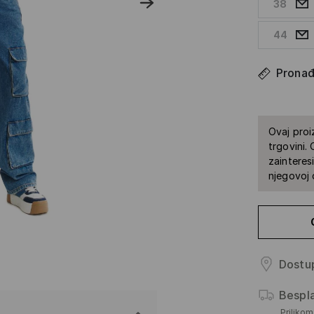
38
44
Pronađi
Ovaj proi
trgovini.
zainteres
njegovoj 
Dostup
Bespl
Priliko