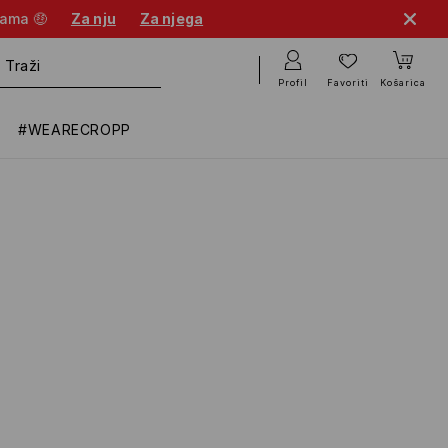
nama 🤑
Za nju
Za njega
Profil
Favoriti
Košarica
#WEARECROPP