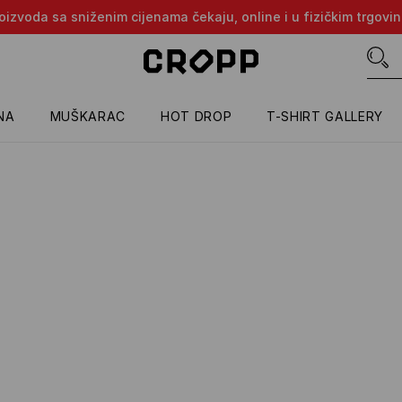
proizvoda sa sniženim cijenama čekaju, online i u fizičkim trgovi
NA
MUŠKARAC
HOT DROP
T-SHIRT GALLERY