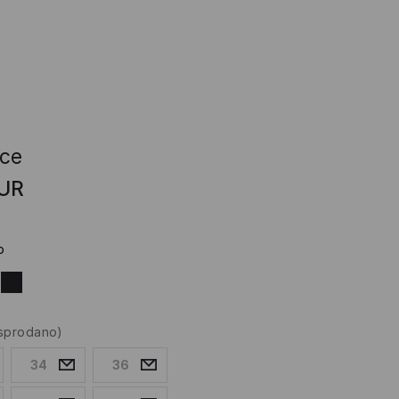
ice
UR
o
asprodano)
34
36