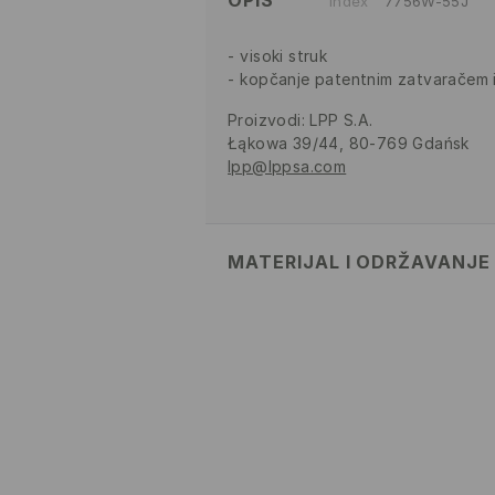
OPIS
Index
7756W-55J
visoki struk
kopčanje patentnim zatvaračem
Proizvodi
:
LPP S.A.
Łąkowa 39/44, 80-769 Gdańsk
lpp@lppsa.com
MATERIJAL I ODRŽAVANJE
Materijal I
:
100% PAMUK
MAKSIMALNA TEMPERATURA 
POSTUPAK
ZABRANJENO BIJELJENJE