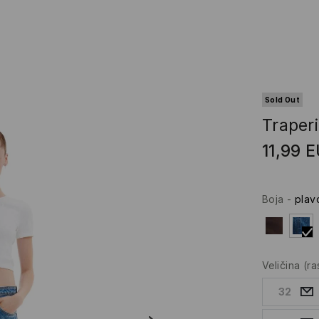
Sold Out
Traper
11,99
E
Boja
-
plav
Veličina
(r
32