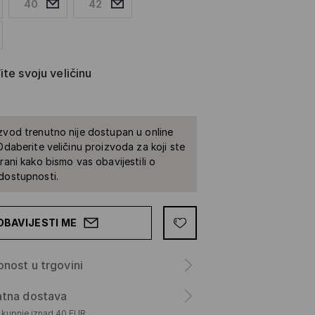
40
42
te svoju veličinu
zvod trenutno nije dostupan u online
 Odaberite veličinu proizvoda za koji ste
irani kako bismo vas obavijestili o
dostupnosti.
OBAVIJESTI ME
nost u trgovini
atna dostava
m kupnje iznad 40 EUR