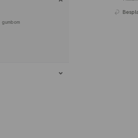
Bespl
 i gumbom
PRANJA 30° C, OPREZNI