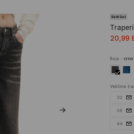
Sold Out
Traper
20,99
Boja
-
crno
Veličina
(r
32
38
44