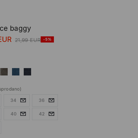
ice baggy
EUR
21,99
EUR
-5%
asprodano)
34
36
40
42