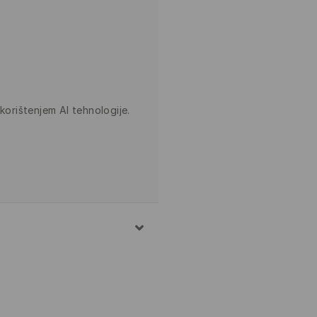
korištenjem AI tehnologije.
PRANJA 30° C, OPREZNI