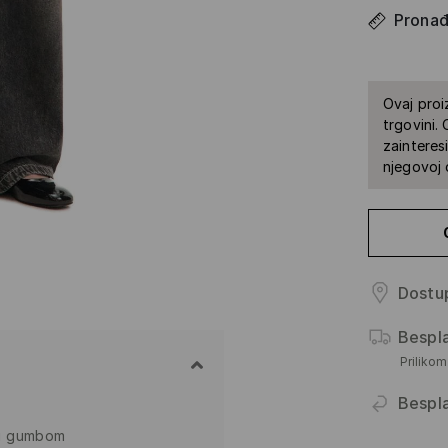
Pronađi
Ovaj proi
trgovini.
zainteres
njegovoj 
Dostup
Bespl
Priliko
Bespl
 i gumbom