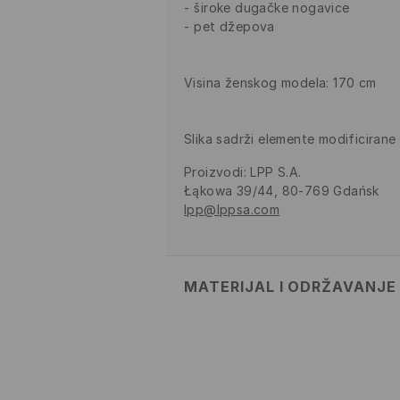
široke dugačke nogavice
pet džepova
Visina ženskog modela: 170 cm
Slika sadrži elemente modificirane 
Proizvodi
:
LPP S.A.
Łąkowa 39/44, 80-769 Gdańsk
lpp@lppsa.com
MATERIJAL I ODRŽAVANJE
Materijal I
:
100% PAMUK
MAKSIMALNA TEMPERATURA 