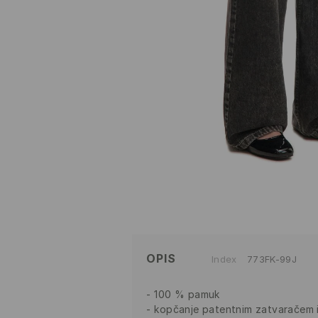
OPIS
Index
773FK-99J
100 % pamuk
kopčanje patentnim zatvaračem