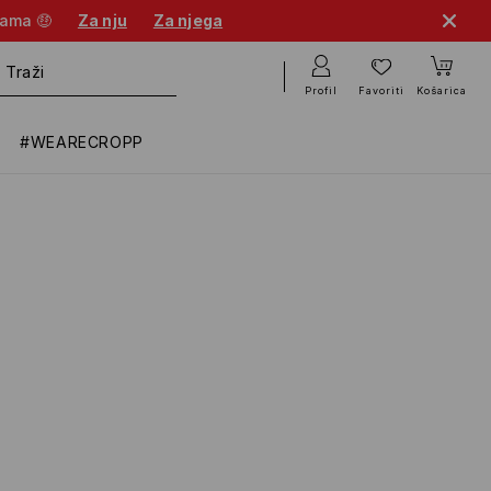
nama 🤑
Za nju
Za njega
Profil
Favoriti
Košarica
#WEARECROPP