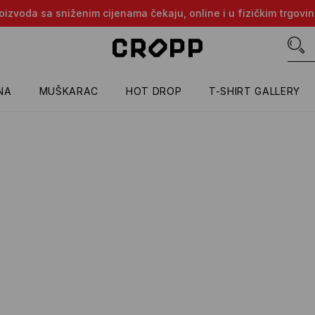
proizvoda sa sniženim cijenama čekaju, online i u fizičkim trgovi
NA
MUŠKARAC
HOT DROP
T-SHIRT GALLERY