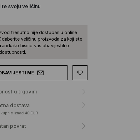
te svoju veličinu
zvod trenutno nije dostupan u online
 Odaberite veličinu proizvoda za koji ste
irani kako bismo vas obavijestili o
dostupnosti.
OBAVIJESTI ME
nost u trgovini
atna dostava
m kupnje iznad 40 EUR
atan povrat