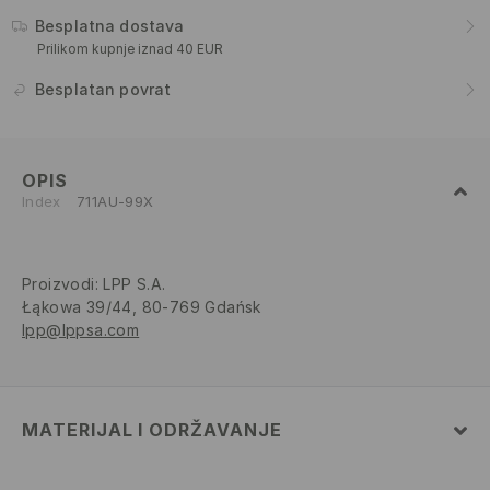
Besplatna dostava
Prilikom kupnje iznad 40 EUR
Besplatan povrat
OPIS
Index
711AU-99X
Proizvodi
:
LPP S.A.
Łąkowa 39/44, 80-769 Gdańsk
lpp@lppsa.com
MATERIJAL I ODRŽAVANJE