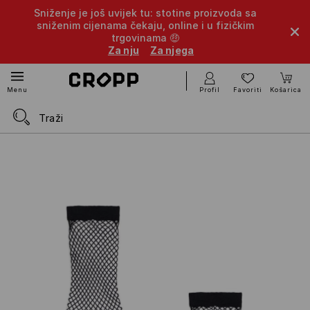
Sniženje je još uvijek tu: stotine proizvoda sa
sniženim cijenama čekaju, online i u fizičkim
trgovinama 🤑
Za nju
Za njega
Profil
Favoriti
Košarica
Menu