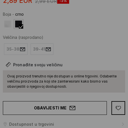
2,89
EUR
2,99
EUR
-3%
Boja
-
crno
Veličina
(rasprodano)
35-38
39-41
Pronađite svoju veličinu
Ovaj proizvod trenutno nije dostupan u online trgovini. Odaberite
veličinu proizvoda za koji ste zainteresirani kako bismo vas
obavijestili o njegovoj dostupnosti.
OBAVIJESTI ME
Dostupnost u trgovini