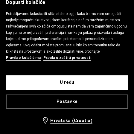
Dopusti kolačiće
Potrebljavamo kolačiće ili slične tehnologije kako bismo vam omogućili
najbolje moguće iskustvo tijekom korištenja našim mrežnim mjestom.
Prihvaćanjem svih kolačića omogućujete nam da vam zajamčimo ugodnu
kupnju na temelju vaših preferencija i navika jer prikaz proizvoda i usluga
koje nudimo prilagođavamo vašim potrebama ili personaliziranim
oglasima. Svoj odabir možete promijeniti u bilo kojem trenutku tako da
kliknete na „Postavke”, a ako želite doznati više, pročitajte
Pravila o kolačićima
i
Pravila o zaštiti privatnosti
.
U redu
Postavke
Hrvatska (Croatia)