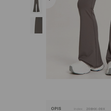
OPIS
Index
208HX-09X