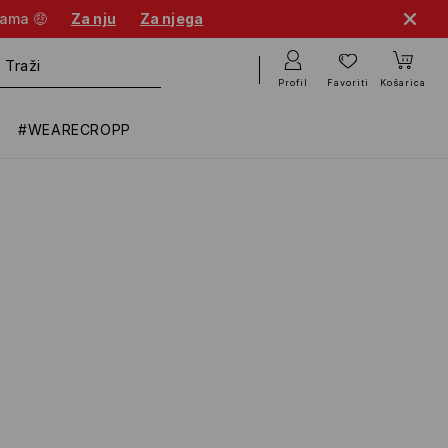
nama 🤑
Za nju
Za njega
Profil
Favoriti
Košarica
#WEARECROPP