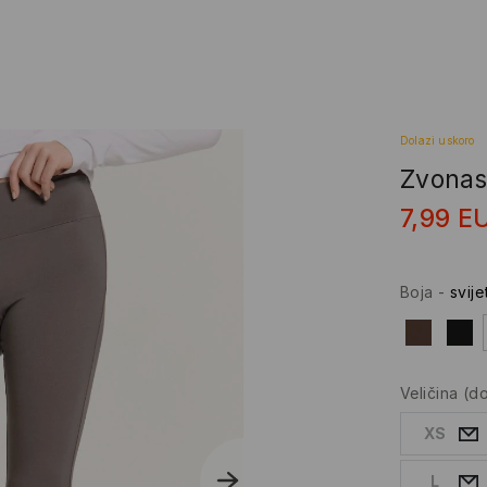
Dolazi uskoro
Zvonas
7,99
E
Boja
-
svije
Veličina
(d
XS
L