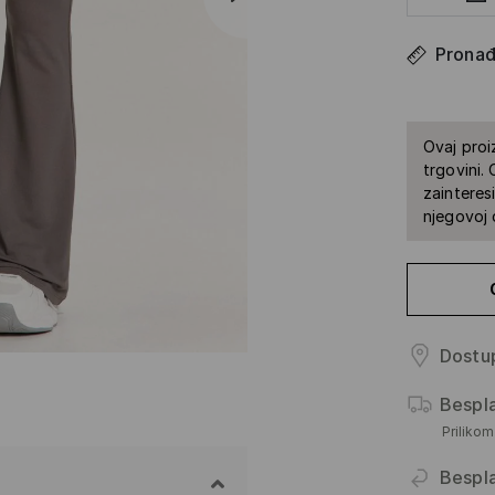
Pronađi
Ovaj proi
trgovini.
zainteres
njegovoj 
Dostup
Bespl
Priliko
Bespl