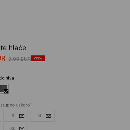
te hlače
UR
8,99
EUR
-11%
tlo siva
ostupno uskoro)
S
M
XL