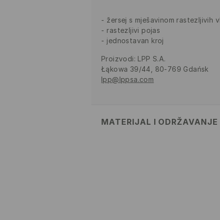
žersej s mješavinom rastezljivih 
rastezljivi pojas
jednostavan kroj
Proizvodi
:
LPP S.A.
Łąkowa 39/44, 80-769 Gdańsk
lpp@lppsa.com
MATERIJAL I ODRŽAVANJE
PRVA TKANINA
:
95% POLIESTERS
ELASTANSKO VLAKNO
ZABRANJENO BIJELJENJE
GLAČATI NA MAKSIMALNOJ 
BEZ PARE