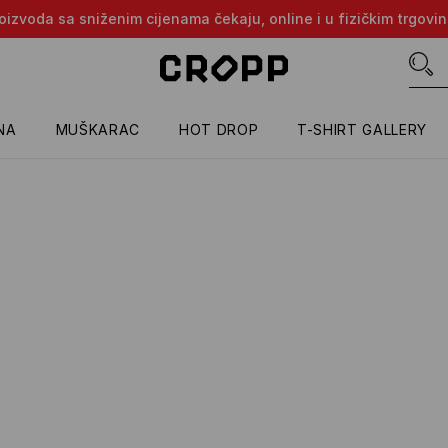
proizvoda sa sniženim cijenama čekaju, online i u fizičkim trgovi
NA
MUŠKARAC
HOT DROP
T-SHIRT GALLERY