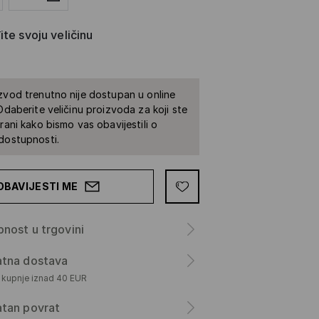
te svoju veličinu
zvod trenutno nije dostupan u online
 Odaberite veličinu proizvoda za koji ste
irani kako bismo vas obavijestili o
dostupnosti.
OBAVIJESTI ME
nost u trgovini
atna dostava
m kupnje iznad 40 EUR
atan povrat