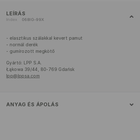
LEÍRÁS
Index
068IG-99X
elasztikus szálakkal kevert pamut
normál derék
gumírozott megkötő
Gyártó
:
LPP S.A.
Łąkowa 39/44, 80-769 Gdańsk
lpp@lppsa.com
ANYAG ÉS ÁPOLÁS
95% PAMUT, 5% ELASZTÁN