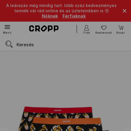
A leárazás még mindig tart: több száz kedvezményes
termék vár rád online és az üzleteinkben is 🤑
Nőknek
Férfiaknak
Fiók
Kedvencek
Kosár
Menü