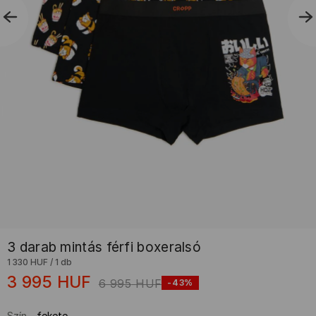
3 darab mintás férfi boxeralsó
1 330 HUF
/
1 db
3 995
HUF
6 995
HUF
-43%
Szín
-
fekete