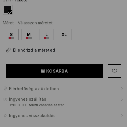
Méret
-
Válasszon méretet
S
M
L
XL
Ellenőrízd a méreted
KOSÁRBA
Elérhetőség az üzletben
Ingyenes szállítás
12000 HUF feletti vásárlás esetén
Ingyenes visszaküldés