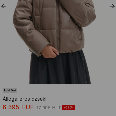
Sold Out
Állógalléros dzseki
6 595
HUF
17 995
HUF
-63%