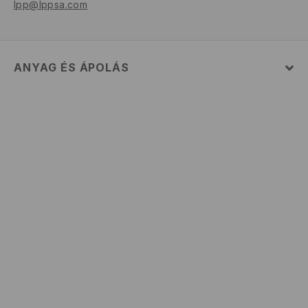
lpp@lppsa.com
ANYAG ÉS ÁPOLÁS
Szövet I
:
100% POLIURETÁN
Szövet II
:
100% POLIÉSZTER
Szövet III
:
100% POLIÉSZTER
MOSNI TILOS
FEHÉRÍTŐSZER HASZNÁLATA TILOS
TILOS FORGÓDOBOS SZÁRÍTÓGÉPBEN SZÁRÍTANI
TILOS VASALNI
TILOS A VEGYI TISZTÍTÁS