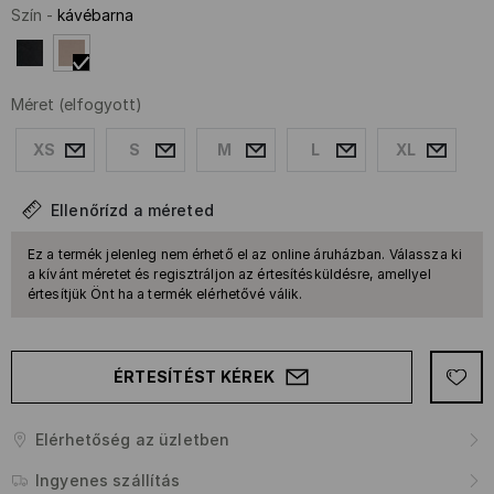
Szín
-
kávébarna
Méret
(elfogyott)
XS
S
M
L
XL
Ellenőrízd a méreted
Ez a termék jelenleg nem érhető el az online áruházban. Válassza ki
a kívánt méretet és regisztráljon az értesítésküldésre, amellyel
értesítjük Önt ha a termék elérhetővé válik.
ÉRTESÍTÉST KÉREK
Elérhetőség az üzletben
Ingyenes szállítás