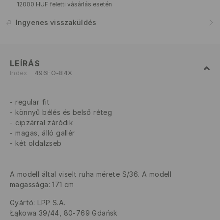
12000 HUF feletti vásárlás esetén
Ingyenes visszaküldés
LEÍRÁS
Index
496FO-84X
regular fit
könnyű bélés és belső réteg
cipzárral záródik
magas, álló gallér
két oldalzseb
A modell által viselt ruha mérete S/36. A modell
magassága: 171 cm
Gyártó
:
LPP S.A.
Łąkowa 39/44, 80-769 Gdańsk