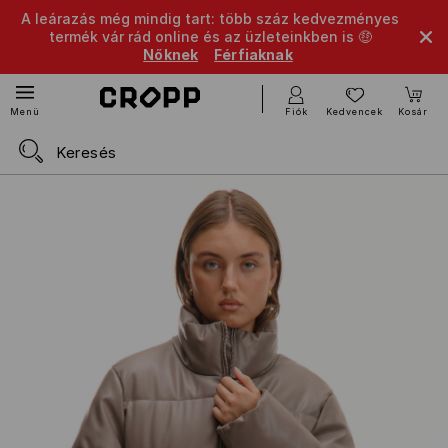
A leárazás még mindig tart: több száz kedvezményes
termék vár rád online és az üzleteinkben is 🤑
Nőknek
Férfiaknak
Fiók
Kedvencek
Kosár
Menü