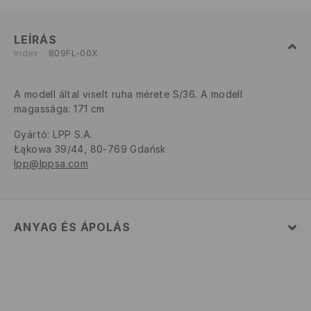
LEÍRÁS
Index
809FL-00X
A modell által viselt ruha mérete S/36. A modell
magassága: 171 cm
Gyártó
:
LPP S.A.
Łąkowa 39/44, 80-769 Gdańsk
lpp@lppsa.com
ANYAG ÉS ÁPOLÁS
ELSŐ SZÖVET
:
50% PAMUT, 45% MODÁL, 5%
ELASZTÁN