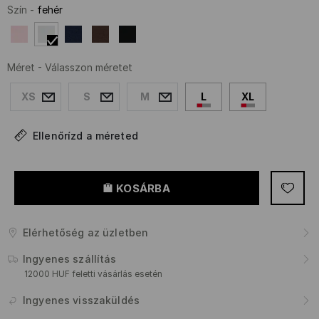
Szín
-
fehér
Méret
-
Válasszon méretet
XS
S
M
L
XL
Ellenőrízd a méreted
KOSÁRBA
Elérhetőség az üzletben
Ingyenes szállítás
12000 HUF feletti vásárlás esetén
Ingyenes visszaküldés