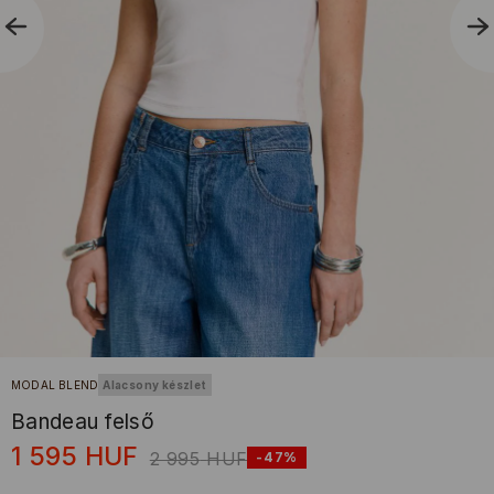
MODAL BLEND
Alacsony készlet
Bandeau felső
1 595
HUF
2 995
HUF
-47%