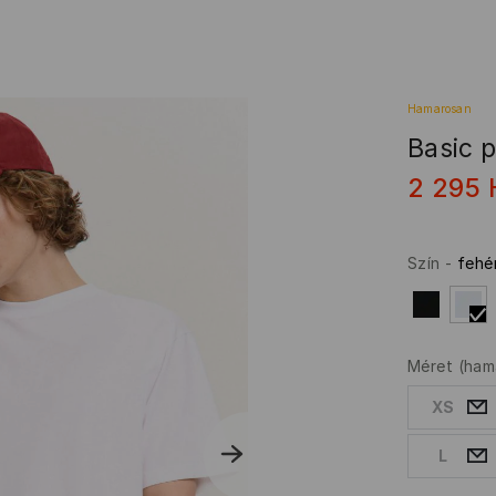
Hamarosan
Basic p
2 295
Szín
-
fehé
Méret
(ham
XS
L