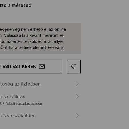
rízd a méreted
ék jelenleg nem érhető el az online
. Válassza ki a kívánt méretet és
jon az értesítésküldésre, amellyel
k Önt ha a termék elérhetővé válik.
TESÍTÉST KÉREK
tőség az üzletben
es szállítás
F feletti vásárlás esetén
es visszaküldés