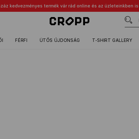
száz kedvezményes termék vár rád online és az üzleteinkben is
ŐI
FÉRFI
ÜTŐS ÚJDONSÁG
T-SHIRT GALLERY