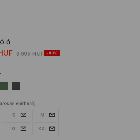
óló
HUF
3 995
HUF
-43%
r
arosan elérhető)
S
M
XL
XXL