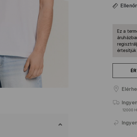
Ellenő
Ez a term
áruházban
regisztrál
értesítjü
ÉR
Elérhe
Ingyen
12000 HU
Ingyen