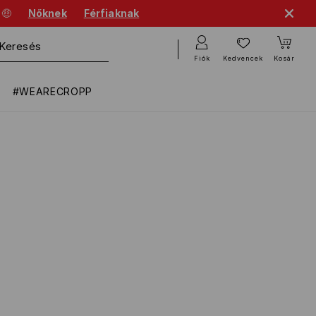
 🤑
Nőknek
Férfiaknak
Fiók
Kedvencek
Kosár
#WEARECROPP