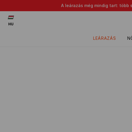
A leárazás még mindig tart: több 
HU
LEÁRAZÁS
N