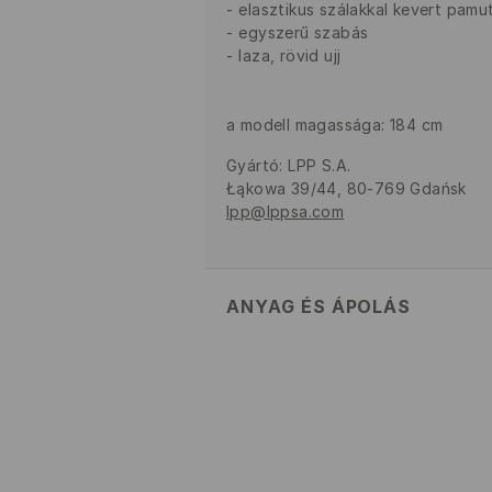
elasztikus szálakkal kevert pamu
egyszerű szabás
laza, rövid ujj
a modell magassága: 184 cm
Gyártó
:
LPP S.A.
Łąkowa 39/44, 80-769 Gdańsk
lpp@lppsa.com
ANYAG ÉS ÁPOLÁS
ELSŐ SZÖVET
:
95% PAMUT, 5% 