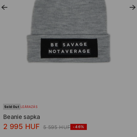
Sold Out
LEÁRAZÁS
Beanie sapka
2 995
HUF
5 595
HUF
-46%