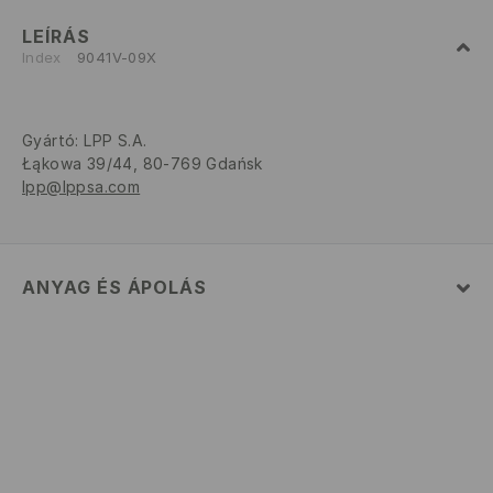
LEÍRÁS
Index
9041V-09X
Gyártó
:
LPP S.A.
Łąkowa 39/44, 80-769 Gdańsk
lpp@lppsa.com
ANYAG ÉS ÁPOLÁS
ELSŐ SZÖVET
:
45% AKRIL, 55% POLIÉSZTER
KÉZIMOSÁS MAX. 40° C -IG
FEHÉRÍTŐSZER HASZNÁLATA TILOS