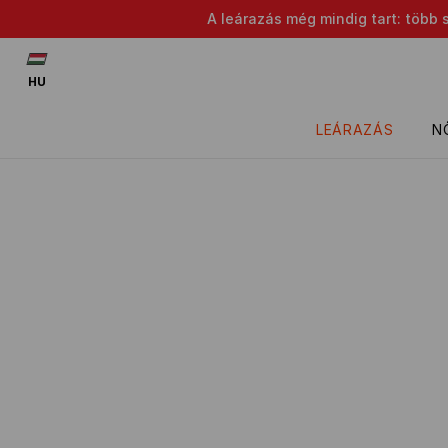
A leárazás még mindig tart: több 
HU
LEÁRAZÁS
N