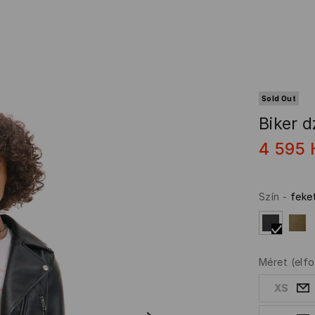
Sold Out
Biker d
4 595
Szín
-
feke
Méret
(elf
XS