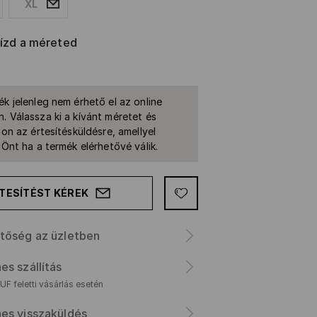
XL
rízd a méreted
ék jelenleg nem érhető el az online
. Válassza ki a kívánt méretet és
jon az értesítésküldésre, amellyel
k Önt ha a termék elérhetővé válik.
TESÍTÉST KÉREK
tőség az üzletben
es szállítás
F feletti vásárlás esetén
es visszaküldés