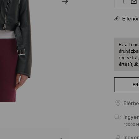
L
Ellenő
Ez a term
áruházban
regisztrál
értesítjü
ÉR
Elérhe
Ingyen
12000 HU
Ingyen