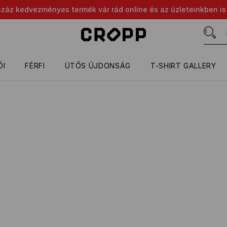
száz kedvezményes termék vár rád online és az üzleteinkben is
ŐI
FÉRFI
ÜTŐS ÚJDONSÁG
T-SHIRT GALLERY