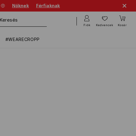
 🤑
Nőknek
Férfiaknak
Fiók
Kedvencek
Kosár
#WEARECROPP