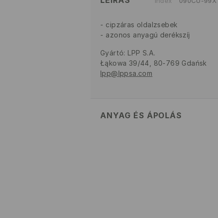
LEÍRÁS
Index
090CU-99X
cipzáras oldalzsebek
azonos anyagú derékszíj
Gyártó
:
LPP S.A.
Łąkowa 39/44, 80-769 Gdańsk
lpp@lppsa.com
ANYAG ÉS ÁPOLÁS
ELSŐ SZÖVET
:
100% POLIURETÁN
ELSŐ BÉLÉS
:
100% POLIÉSZTER
FEHÉRÍTŐSZER HASZNÁLATA
TILOS VASALNI