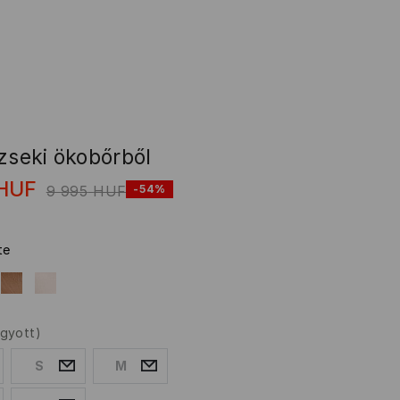
zseki ökobőrből
HUF
9 995
HUF
-54%
te
ogyott)
S
M