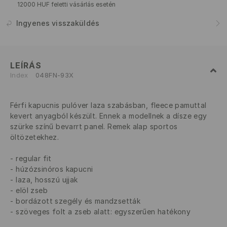
12000 HUF feletti vásárlás esetén
Ingyenes visszaküldés
LEÍRÁS
Index
048FN-93X
Férfi kapucnis pulóver laza szabásban, fleece pamuttal
kevert anyagból készült. Ennek a modellnek a dísze egy
szürke színű bevarrt panel. Remek alap sportos
öltözetekhez.
regular fit
húzózsinóros kapucni
laza, hosszú ujjak
elöl zseb
bordázott szegély és mandzsetták
szöveges folt a zseb alatt: egyszerűen hatékony