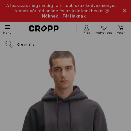
A leárazás még mindig tart: több száz kedvezményes
termék vár rád online és az üzleteinkben is 🤑
Nőknek
Férfiaknak
Fiók
Kedvencek
Kosár
Menü