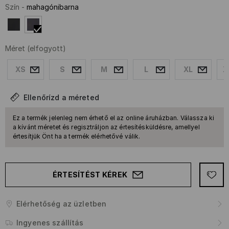
Szín
-
mahagónibarna
Méret
(elfogyott)
XS
S
M
L
XL
X
Ellenőrízd a méreted
Ez a termék jelenleg nem érhető el az online áruházban. Válassza ki
a kívánt méretet és regisztráljon az értesítésküldésre, amellyel
értesítjük Önt ha a termék elérhetővé válik.
ÉRTESÍTÉST KÉREK
Elérhetőség az üzletben
Ingyenes szállítás