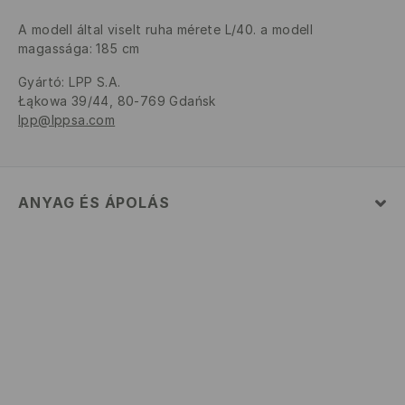
A modell által viselt ruha mérete L/40. a modell
magassága: 185 cm
Gyártó
:
LPP S.A.
Łąkowa 39/44, 80-769 Gdańsk
lpp@lppsa.com
ANYAG ÉS ÁPOLÁS
Szövet I
:
52% PAMUT, 48% POLIÉSZTER
GÉPIMOSÁS MAX. 30° C
FEHÉRÍTŐSZER HASZNÁLATA TILOS
TILOS FORGÓDOBOS SZÁRÍTÓGÉPBEN SZÁRÍTANI