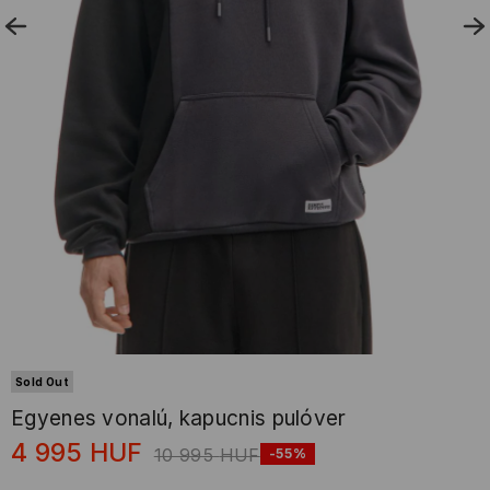
Sold Out
Egyenes vonalú, kapucnis pulóver
4 995
HUF
10 995
HUF
-55%