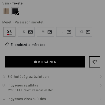
Szín
-
fekete
Méret
-
Válasszon méretet
XS
S
M
L
XL
Ellenőrízd a méreted
KOSÁRBA
Elérhetőség az üzletben
Ingyenes szállítás
12000 HUF feletti vásárlás esetén
Ingyenes visszaküldés