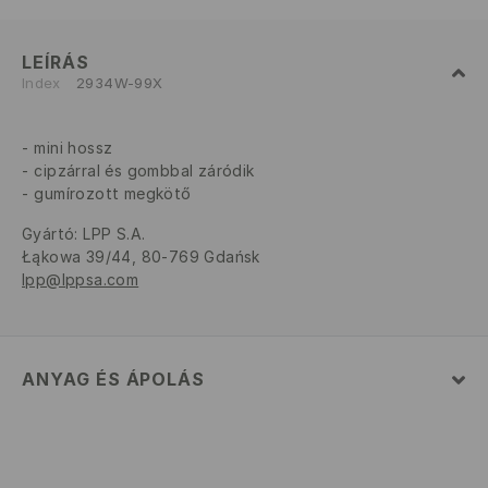
LEÍRÁS
Index
2934W-99X
mini hossz
cipzárral és gombbal záródik
gumírozott megkötő
Gyártó
:
LPP S.A.
Łąkowa 39/44, 80-769 Gdańsk
lpp@lppsa.com
ANYAG ÉS ÁPOLÁS
Szövet I
:
98% PAMUT, 2% ELASZTÁN