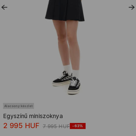
Alacsony készlet
Egyszínű miniszoknya
2 995
HUF
7 995
HUF
-63%