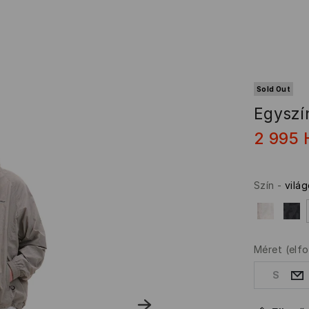
Sold Out
Egyszí
2 995
Szín
-
vilá
Méret
(elf
S