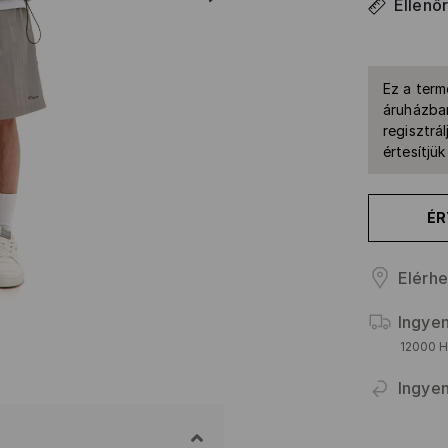
Ellenő
Ez a term
áruházban
regisztrál
értesítjü
ÉR
Elérhe
Ingyen
12000 HU
Ingyen