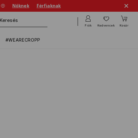
 🤑
Nőknek
Férfiaknak
Fiók
Kedvencek
Kosár
#WEARECROPP