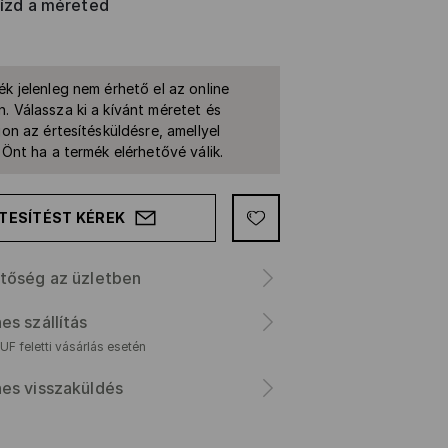
rízd a méreted
ék jelenleg nem érhető el az online
. Válassza ki a kívánt méretet és
jon az értesítésküldésre, amellyel
k Önt ha a termék elérhetővé válik.
TESÍTÉST KÉREK
tőség az üzletben
es szállítás
F feletti vásárlás esetén
es visszaküldés