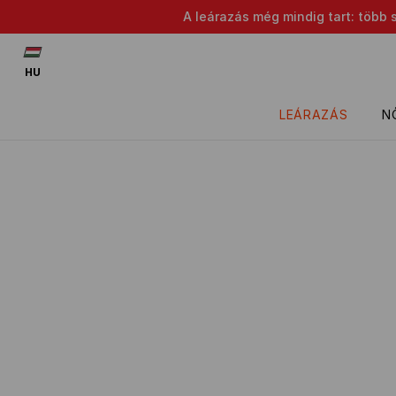
A leárazás még mindig tart: több 
HU
LEÁRAZÁS
N