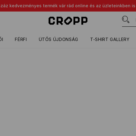
száz kedvezményes termék vár rád online és az üzleteinkben is
ŐI
FÉRFI
ÜTŐS ÚJDONSÁG
T-SHIRT GALLERY