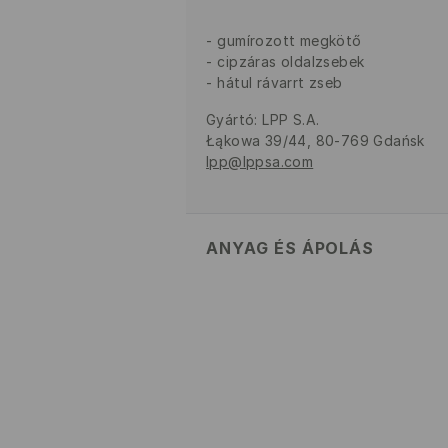
gumírozott megkötő
cipzáras oldalzsebek
hátul rávarrt zseb
Gyártó
:
LPP S.A.
Łąkowa 39/44, 80-769 Gdańsk
lpp@lppsa.com
ANYAG ÉS ÁPOLÁS
Szövet I
:
100% POLIAMID
GÉPIMOSÁS MAX. 30° C
FEHÉRÍTŐSZER HASZNÁLATA
TILOS FORGÓDOBOS SZÁRÍ