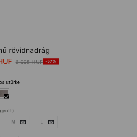
nű rövidnadrág
HUF
6 995
HUF
-57%
gos szürke
ogyott)
M
L