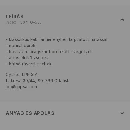
LEÍRÁS
Index
804FO-55J
klasszikus kék farmer enyhén koptatott hatással
normál derék
hosszú nadrágszár bordázott szegéllyel
átlós elülső zsebek
hátsó rávarrt zsebek
Gyártó
:
LPP S.A.
Łąkowa 39/44, 80-769 Gdańsk
lpp@lppsa.com
ANYAG ÉS ÁPOLÁS