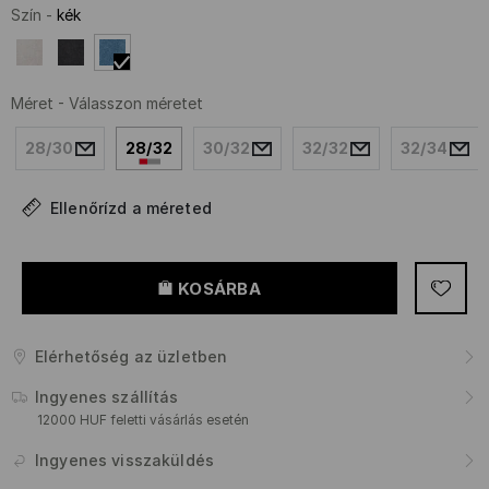
Szín
-
kék
Méret
-
Válasszon méretet
28/30
28/32
30/32
32/32
32/34
Ellenőrízd a méreted
KOSÁRBA
Elérhetőség az üzletben
Ingyenes szállítás
12000 HUF feletti vásárlás esetén
Ingyenes visszaküldés