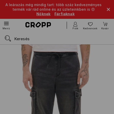
A leárazás még mindig tart: több száz kedvezményes
termék vár rád online és az üzleteinkben is 🤑
Nőknek
Férfiaknak
Fiók
Kedvencek
Kosár
Menü