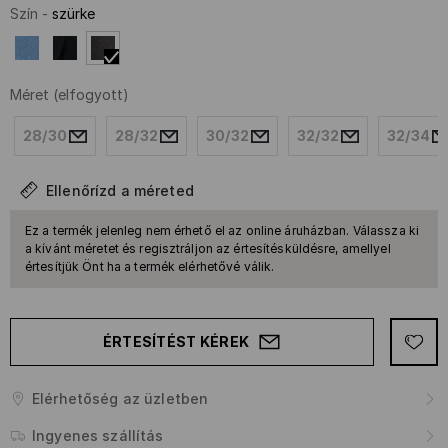
Szín
-
szürke
Méret
(elfogyott)
28/30
28/32
30/32
32/32
32/34
Ellenőrízd a méreted
Ez a termék jelenleg nem érhető el az online áruházban. Válassza ki
a kívánt méretet és regisztráljon az értesítésküldésre, amellyel
értesítjük Önt ha a termék elérhetővé válik.
ÉRTESÍTÉST KÉREK
Elérhetőség az üzletben
Ingyenes szállítás