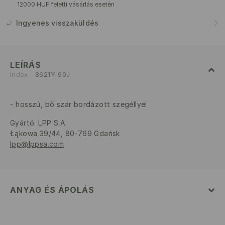
12000 HUF feletti vásárlás esetén
Ingyenes visszaküldés
LEÍRÁS
Index
8621Y-90J
hosszú, bő szár bordázott szegéllyel
Gyártó
:
LPP S.A.
Łąkowa 39/44, 80-769 Gdańsk
lpp@lppsa.com
ANYAG ÉS ÁPOLÁS