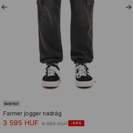
Sold Out
Farmer jogger nadrág
3 595
HUF
9 995
HUF
-64%