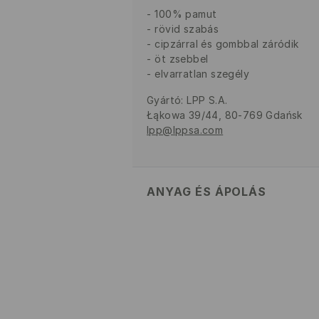
100% pamut
rövid szabás
cipzárral és gombbal záródik
öt zsebbel
elvarratlan szegély
Gyártó
:
LPP S.A.
Łąkowa 39/44, 80-769 Gdańsk
lpp@lppsa.com
ANYAG ÉS ÁPOLÁS
Szövet I
:
100% PAMUT
GÉPIMOSÁS MAX. 30° C - 
FEHÉRÍTŐSZER HASZNÁLATA