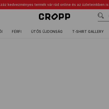
száz kedvezményes termék vár rád online és az üzleteinkben is
ŐI
FÉRFI
ÜTŐS ÚJDONSÁG
T-SHIRT GALLERY