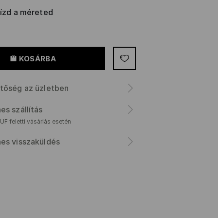
rízd a méreted
KOSÁRBA
tőség az üzletben
es szállítás
F feletti vásárlás esetén
es visszaküldés