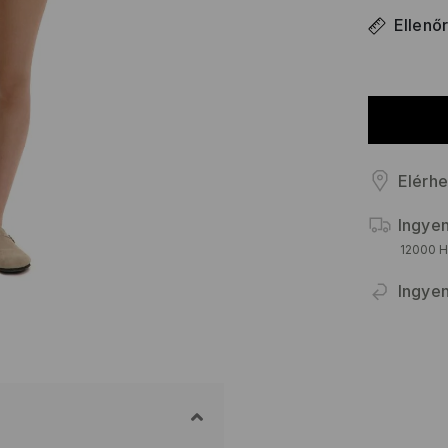
Ellenő
Elérhe
Ingyen
12000 HU
Ingyen