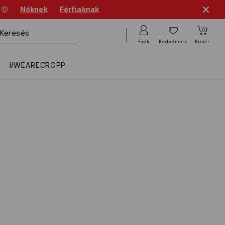
 🤑
Nőknek
Férfiaknak
Fiók
Kedvencek
Kosár
#WEARECROPP