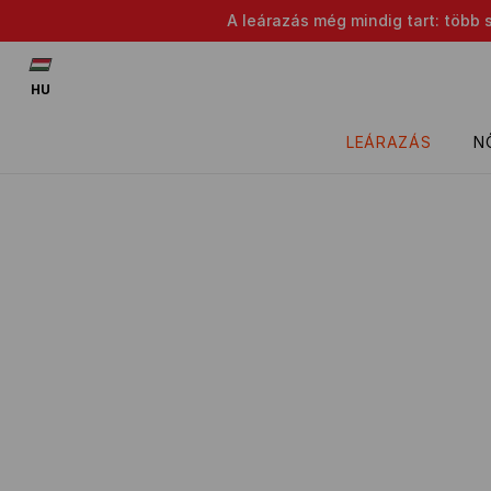
A leárazás még mindig tart: több 
HU
LEÁRAZÁS
N