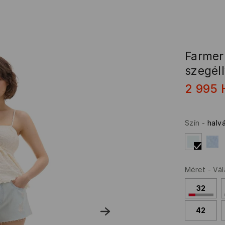
Farmer
szegéll
2 995
Szín
-
halv
Méret
-
Vál
32
42