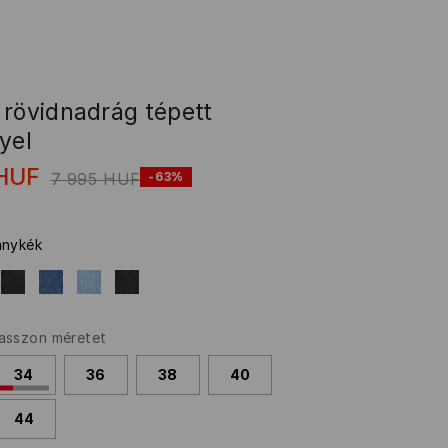
 rövidnadrág tépett
yel
HUF
7 995
HUF
-63%
ánykék
asszon méretet
34
36
38
40
44