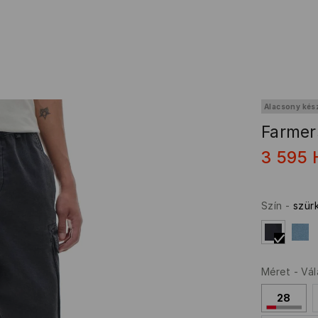
Alacsony kés
Farmer
3 595
Szín
-
szür
Méret
-
Vál
28