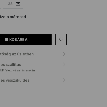
38
rízd a méreted
KOSÁRBA
tőség az üzletben
es szállítás
F feletti vásárlás esetén
es visszaküldés