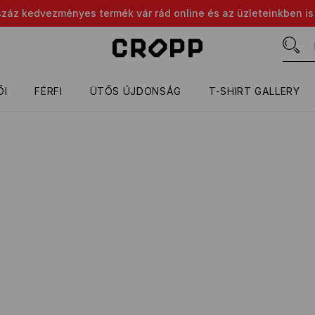
száz kedvezményes termék vár rád online és az üzleteinkben is
ŐI
FÉRFI
ÜTŐS ÚJDONSÁG
T-SHIRT GALLERY