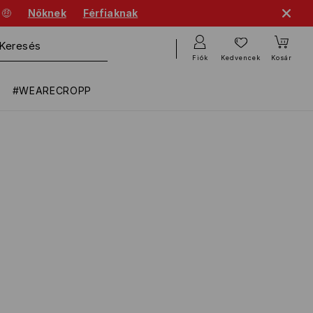
 🤑
Nőknek
Férfiaknak
Fiók
Kedvencek
Kosár
#WEARECROPP