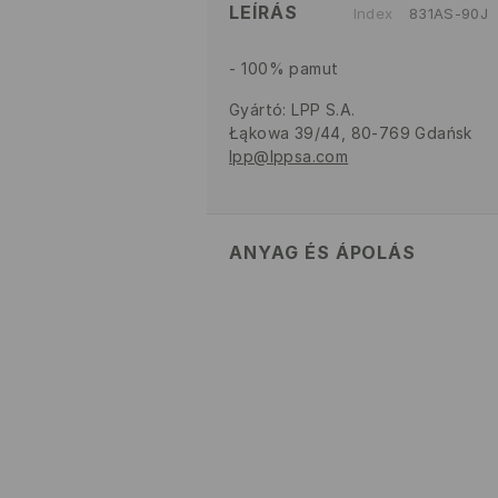
LEÍRÁS
Index
831AS-90J
100% pamut
Gyártó
:
LPP S.A.
Łąkowa 39/44, 80-769 Gdańsk
lpp@lppsa.com
ANYAG ÉS ÁPOLÁS
Szövet I
:
100% PAMUT
GÉPIMOSÁS MAX. 30° C - 
FEHÉRÍTŐSZER HASZNÁLATA
TILOS FORGÓDOBOS SZÁRÍ