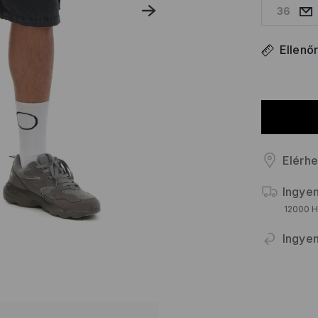
36
Ellenő
Elérhe
Ingyen
12000 HU
Ingyen