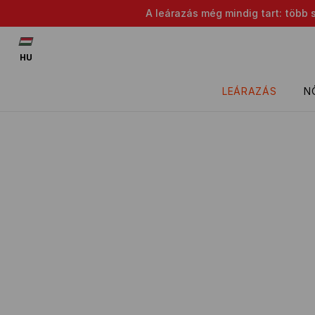
A leárazás még mindig tart: több 
HU
LEÁRAZÁS
N