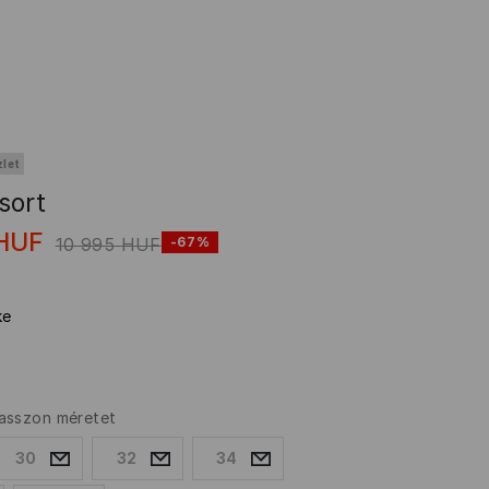
zlet
sort
HUF
10 995
HUF
-67%
ke
asszon méretet
30
32
34