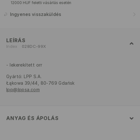
12000 HUF feletti vásárlás esetén
Ingyenes visszaküldés
LEÍRÁS
Index
028DC-99X
lekerekített orr
Gyártó
:
LPP S.A.
Łąkowa 39/44, 80-769 Gdańsk
lpp@lppsa.com
ANYAG ÉS ÁPOLÁS