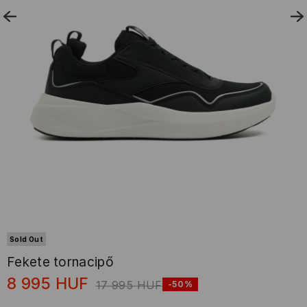
Sold Out
Fekete tornacipő
8 995
HUF
17 995
HUF
-50%