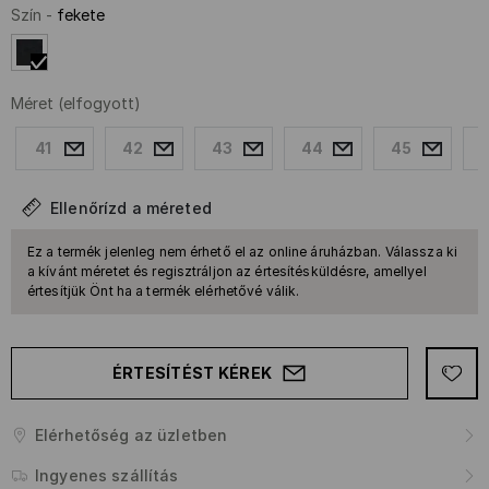
Szín
-
fekete
Méret
(elfogyott)
41
42
43
44
45
Ellenőrízd a méreted
Ez a termék jelenleg nem érhető el az online áruházban. Válassza ki
a kívánt méretet és regisztráljon az értesítésküldésre, amellyel
értesítjük Önt ha a termék elérhetővé válik.
ÉRTESÍTÉST KÉREK
Elérhetőség az üzletben
Ingyenes szállítás